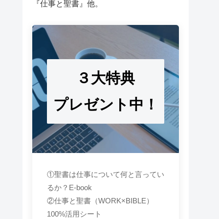
『仕事と聖書』他。
３大特典
プレゼント中！
①聖書は仕事について何と言ってい
るか？E-book
②仕事と聖書（WORK×BIBLE）
100%活用シート