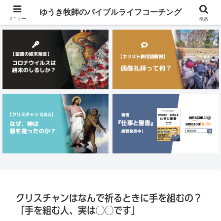
メニュー
ゆうき牧師のバイブルライフコーチング
メニュー
検索
クリスチャンはなんで祈るときに手を組むの？
「手を組む人、実は◯◯です」