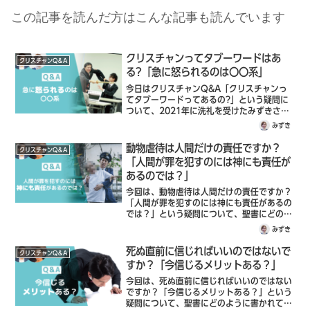
この記事を読んだ方はこんな記事も読んでいます
クリスチャンってタブーワードはあ
クリスチャンQ＆A
る?「急に怒られるのは〇〇系」
今日はクリスチャンQ&A「クリスチャンっ
てタブーワードってあるの?」という疑問に
ついて、2021年に洗礼を受けたみずきさん
と一緒にその答えを探っていきたいと思いま
みずき
す。クリスチャンってタブーワード、あると
思う？ 実際何か感じることはある？
動物虐待は人間だけの責任ですか？
クリスチャンQ＆A
「人間が罪を犯すのには神にも責任が
あるのでは？」
今回は、動物虐待は人間だけの責任ですか？
「人間が罪を犯すのには神にも責任があるの
では？」という疑問について、聖書にどのよ
うに書かれているのか説明していきます。い
みずき
ただいた質問をお読みします。「先日ペット
悪業者をテーマにしたテレビを見ました。…
死ぬ直前に信じればいいのではないで
クリスチャンQ＆A
すか？「今信じるメリットある？」
今回は、死ぬ直前に信じればいいのではない
ですか？「今信じるメリットある？」という
疑問について、聖書にどのように書かれてい