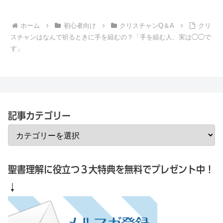
てたことで「イエス・キリストは神さまと言
われてますけど、人間じゃないんですか？」
と思ってたんです。なるほど。結局、人間な
ホーム
初心者向け
クリスチャンQ＆A
クリ
の？神なの？っていう疑問ですよね。どう考
えますか？
スチャンはなんで祈るときに手を組むの？「手を組む人、実は◯◯で
す」
記事カテゴリー
聖書理解に役立つ３大特典を無料でプレゼント中！
↓