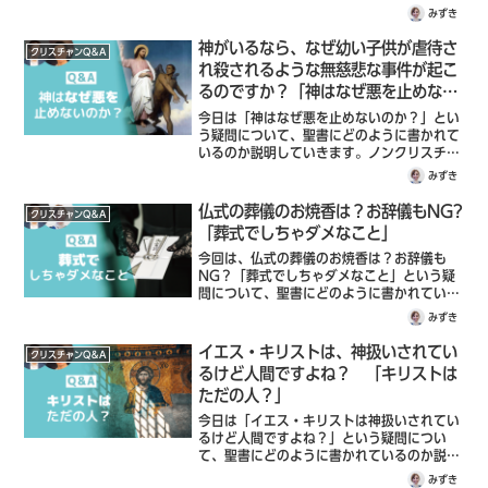
るのか説明していきます。本当にそうですよ
みずき
ね、好きなだけ遊んで、好きなだけ自由にし
て、そして死ぬ直前に信じる。最後、全部罪
神がいるなら、なぜ幼い子供が虐待さ
クリスチャンQ＆A
が帳消しになるから、それでいいじゃないか
れ殺されるような無慈悲な事件が起こ
と。こうきさん、どう思いますか？
るのですか？「神はなぜ悪を止めない
のか？」
今日は「神はなぜ悪を止めないのか？」とい
う疑問について、聖書にどのように書かれて
いるのか説明していきます。ノンクリスチャ
ンの時に私も「神様が本当にいるなら、どう
みずき
して幼い子供が虐待されたり、殺されたりす
るのか？」の疑問に思っていました。確かに
仏式の葬儀のお焼香は？お辞儀もNG?
クリスチャンQ＆A
どうして？と思いますよね。聖書を見ると…
「葬式でしちゃダメなこと」
今回は、仏式の葬儀のお焼香は？お辞儀も
NG？「葬式でしちゃダメなこと」という疑
問について、聖書にどのように書かれている
のか説明していきます。重要なところだと思
みずき
います。結論を言うと、お花料について、ま
た出棺の時、やり方を考える必要はありま
イエス・キリストは、神扱いされてい
クリスチャンQ＆A
す。
るけど人間ですよね？ 「キリストは
ただの人？」
今日は「イエス・キリストは神扱いされてい
るけど人間ですよね？」という疑問につい
て、聖書にどのように書かれているのか説明
していきます。ノンクリスチャンの時に思っ
みずき