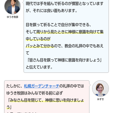
現代では手を組んで祈るのが慣習となっています
が、それには良い面もあります。
ゆうき牧師
目を瞑って祈ることで自分が集中できる、
そして
周りから見たときに神様に意識を向けて集
中しているのが
パッとみて分かる
ので、教会の礼拝の中でもあえ
て
「皆さん目を瞑って神様に意識を向けましょう」
と伝えています。
たしかに、
札幌ガーデンチャーチ
の礼拝の中では
ゆうき牧師はみんなで祈る前に必ず
みずき
「
みなさん目を閉じて、神様に思いを向けましょ
う
」