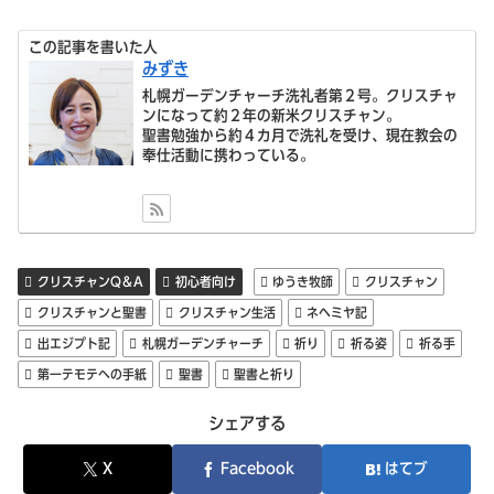
この記事を書いた人
みずき
札幌ガーデンチャーチ洗礼者第２号。クリスチャ
ンになって約２年の新米クリスチャン。
聖書勉強から約４カ月で洗礼を受け、現在教会の
奉仕活動に携わっている。
クリスチャンQ＆A
初心者向け
ゆうき牧師
クリスチャン
クリスチャンと聖書
クリスチャン生活
ネヘミヤ記
出エジプト記
札幌ガーデンチャーチ
祈り
祈る姿
祈る手
第一テモテへの手紙
聖書
聖書と祈り
シェアする
X
Facebook
はてブ