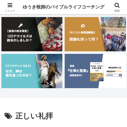
メニュー
ゆうき牧師のバイブルライフコーチング
メニュー
検索
正しい礼拝