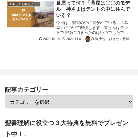
幕屋って何？「幕屋は〇〇のモデ
🔰キリスト教用語解説✝️
ル」神さまはテントの中に住んで
いる？
今日は、聖書の中に書かれている、「幕
屋」について解説します。皆さんはテン
トで最後に泊まったのはいつでしたでし
ょうか？キャンプと言えばテントですよ
2022.10.14
2022.11.01
高橋 央也（ひさや）牧師
ね。なんだかわくわくします。時に風が
ふくと、バタバタとテントが揺れたり、
雨が降るとけっこううるさ...
記事カテゴリー
聖書理解に役立つ３大特典を無料でプレゼン
ト中！↓