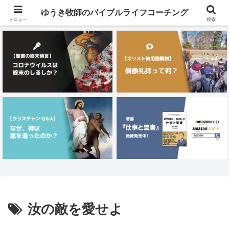
メニュー
ゆうき牧師のバイブルライフコーチング
メニュー
検索
汝の敵を愛せよ