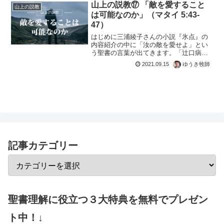
山上の説教⑰ 「敵を愛すること
山上の説教
は可能なのか」（マタイ 5:43-
47）
はじめに三浦綾子さんの小説『氷点』の
内容紹介の中に「汝の敵を愛せよ」とい
う聖書の言葉が出てきます。「辻口病院
長夫人・夏枝が青年医師・村井と逢い引
2021.09.15
ゆうき牧師
きしている間に、3歳の娘ルリ子は殺害さ
れた。『汝の敵を愛せよ』という聖書の
教えと妻への復讐心から...
記事カテゴリー
聖書理解に役立つ３大特典を無料でプレゼン
ト中！↓