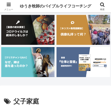
メニュー
ゆうき牧師のバイブルライフコーチング
メニュー
検索
父子家庭