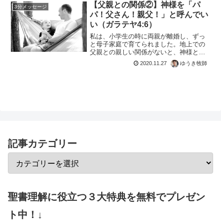
【父親との関係②】神様を「パ
3分メッセージ
パ！父さん！親父！」と呼んでい
い（ガラテヤ4:6）
私は、小学生の時に両親が離婚し、ずっ
と母子家庭で育てられました。地上での
父親との親しい関係がないと、神様との
関係にも影響を与えます。そして、あな
2020.11.27
ゆうき牧師
たがたが子であるので、神は「アバ、父
よ」と叫ぶ御子の御霊を、私たちの心に
遣わされました。聖書（ガ...
記事カテゴリー
聖書理解に役立つ３大特典を無料でプレゼン
ト中！↓