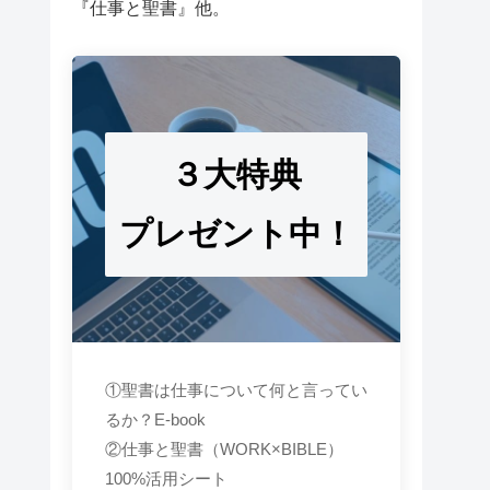
『仕事と聖書』他。
３大特典
プレゼント中！
①聖書は仕事について何と言ってい
るか？E-book
②仕事と聖書（WORK×BIBLE）
100%活用シート