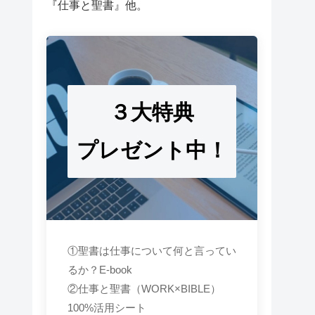
『仕事と聖書』他。
３大特典
プレゼント中！
①聖書は仕事について何と言ってい
るか？E-book
②仕事と聖書（WORK×BIBLE）
100%活用シート