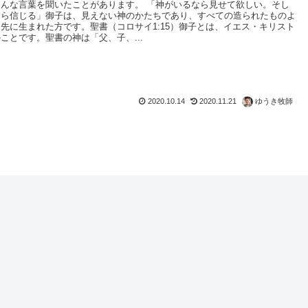
こんな言葉を聞いたことがあります。 「神がいるなら見せて欲しい。そし
たら信じる」御子は、見えない神のかたちであり、すべての造られたものよ
り先に生まれた方です。聖書（コロサイ1:15）御子とは、イエス・キリスト
ことです。聖書の神は「父、子、...
2020.10.14
2020.11.21
ゆうき牧師