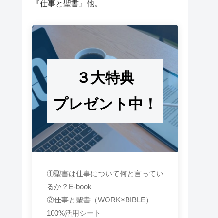
『仕事と聖書』他。
３大特典
プレゼント中！
①聖書は仕事について何と言ってい
るか？E-book
②仕事と聖書（WORK×BIBLE）
100%活用シート