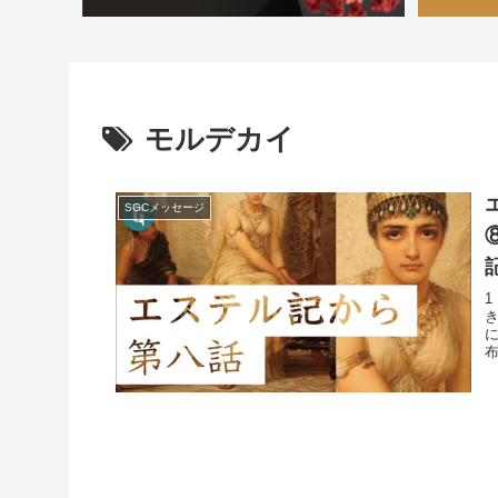
モルデカイ
SGCメッセージ
記
布