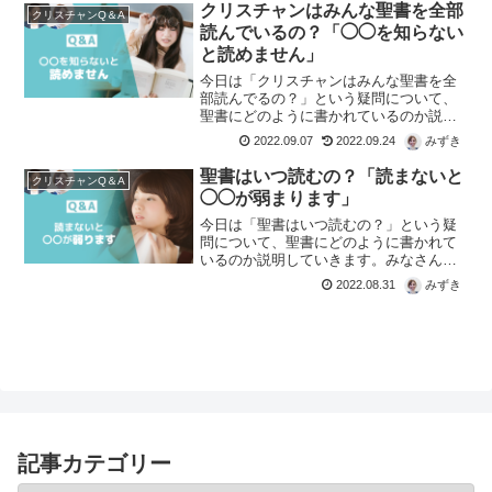
クリスチャンはみんな聖書を全部
クリスチャンQ＆A
読んでいるの？「◯◯を知らない
と読めません」
今日は「クリスチャンはみんな聖書を全
部読んでるの？」という疑問について、
聖書にどのように書かれているのか説明
していきます。クリスチャンになって、
2022.09.07
2022.09.24
みずき
聖書を全部読もう！と思ったけど、実際
めちゃくちゃ膨大だし、言葉も難しい。
聖書はいつ読むの？「読まないと
クリスチャンQ＆A
実際、クリスチャンはみんな聖書を全部
◯◯が弱まります」
読んでいるんでしょうか？読む必要はあ
るんですか？
今日は「聖書はいつ読むの？」という疑
問について、聖書にどのように書かれて
いるのか説明していきます。みなさん生
活の中で、普通に読書する人もいると思
2022.08.31
みずき
うんですけど、たとえば朝の通勤時間と
か。そこで聖書読んでる人見たことない
なぁと思って。クリスチャンっていつ聖
書読んでるんだろう？と素朴に疑問に思
いました！
記事カテゴリー