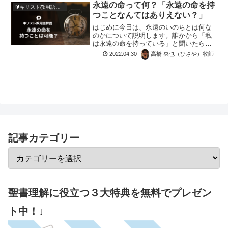
永遠の命って何？「永遠の命を持
🔰キリスト教用語解説✝️
つことなんてはありえない？」
はじめに今日は、永遠のいのちとは何な
のかについて説明します。誰かから「私
は永遠の命を持っている」と聞いたら、
どんな反応をあなただったらしますか？
2022.04.30
高橋 央也（ひさや）牧師
きっと「マジありえねぇ。サギ師っ」
て、絶対に思いますよね。「永遠の命」
は過去から現代にいたるまで...
記事カテゴリー
聖書理解に役立つ３大特典を無料でプレゼン
ト中！↓