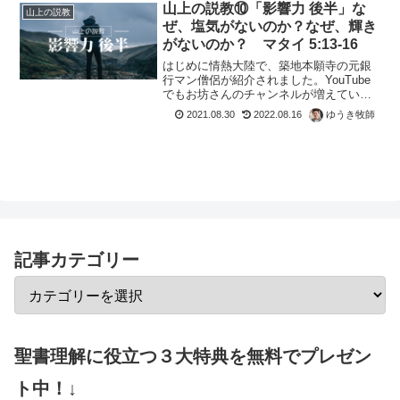
山上の説教⑩「影響力 後半」な
山上の説教
ぜ、塩気がないのか？なぜ、輝き
がないのか？ マタイ 5:13-16
はじめに情熱大陸で、築地本願寺の元銀
行マン僧侶が紹介されました。YouTube
でもお坊さんのチャンネルが増えていま
す。コロナでますます精神的なアドバイ
2021.08.30
2022.08.16
ゆうき牧師
スが欲しいという相談が増えているらし
く、どんどん、影響力を増しています。
僕もチャンネル登録...
記事カテゴリー
聖書理解に役立つ３大特典を無料でプレゼン
ト中！↓