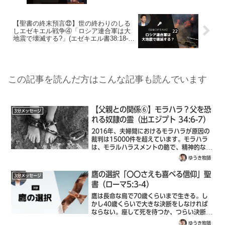
【聖書の終末預言㉒】世の終わりのしる
しエゼキエル戦争④「ロシア連合軍は大
地震で壊滅する?」(エゼキエル書38:18-
23)
この記事を読んだ方はこんな記事も読んでいます
【父親との関係⑥】モラハラ？父を恐
3分メッセージ
れる奴隷の霊（出エジプト 34:6-7）
2016年、夫婦間におけるモラハラが原因の
裁判は15000件を超えています。モラハラ
は、モラルハラスメントの略で、精神的な虐
待行為のことです。実は、妻から夫へのモラ
ゆうき牧師
ハラも少なくありません。例えば、次のよう
な言葉はモラハラになります。男のくせ...
鷹の選択「〇〇さえも喜べる信仰」聖
3分メッセージ
書（ローマ5:3-4）
鷹は長命な鳥で70歳くらいまで生きる。し
かし40歳くらいで大きな決断をしなければ
ならない。座して死を待つか、つらい決断を
するか。40歳の鷹はクチバシが下あごに届
ゆうき牧師