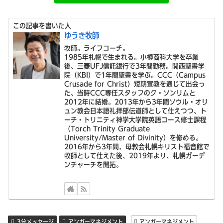
この記事を書いた人
ゆうき牧師
牧師。ライフコーチ。
1985年札幌で生まれる。小樽商科大学を卒業
後、三菱UFJ信託銀行で3年間勤務。関西聖書学
院（KBI）で1年間聖書を学ぶ。CCC（Campus
Crusade for Christ）短期宣教を通じて出会っ
た、当時CCC専任スタッフのク・ソンリムと
2012年に結婚。2013年から3年間ソウル・オリ
ュン教会日本語礼拝部伝道師として仕えつつ、ト
ーチ・トリニティ神学大学院英語コース修士課程
（Torch Trinity Graduate
University/Master of Divinity）を修める。
2016年から3年間、母教会札幌キリスト福音館で
牧師として仕えた後、2019年より、札幌ガーデ
ンチャーチを開拓。
3分メッセージ
アンガーマネジメント
アンガーマネジメント