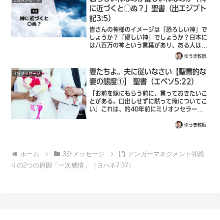
に近づくと◯ぬ？」聖書（出エジプト
記3:5）
皆さんの神様のイメージは「恐ろしい神」で
しょうか？「優しい神」でしょうか？日本に
は八百万の神という言葉があり、ある人は、
基本的な性格として「善と悪」の二面性をも
ゆうき牧師
つ「二重人格者」であるといっていました。
怖い側面を体現するのがいわゆる「荒ぶる
妻たちよ。夫に従いなさい【聖書的な
3分メッセージ
神...
妻の態度①】 聖書（エペソ5:22）
「お前を嫁にもらう前に、言っておきたいこ
とがある。口出しせずに黙って俺についてこ
い」これは、約40年前にミリオンセラーに
なった、さだまさしさんの「関白宣言」とい
う歌です。今、この曲を書いていたら、ハラ
ゆうき牧師
スメントで大問題になったかもしれませ
ん。...
ホーム
3分メッセージ
アンガーマネジメント④怒
りの2つの原因「一次感情」（ヨハネ7:37）