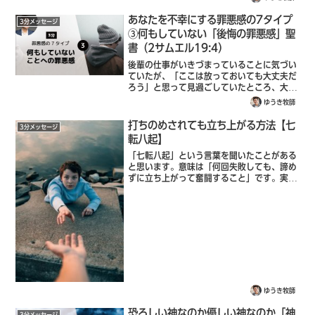
くほど長く、爪は鋭さを失い、羽もくたびれ
て、高く、遠くまで飛べない。決断した鷹
あなたを不幸にする罪悪感の7タイプ
3分メッセージ
は...
③何もしていない「後悔の罪悪感」聖
書（2サムエル19:4）
後輩の仕事がいきづまっていることに気づい
ていたが、「ここは放っておいても大丈夫だ
ろう」と思って見過ごしていたところ、大き
なトラブルに発展してしまった。あのときサ
ゆうき牧師
ポートしてあげていれば、もしかしたらなに
も起きなかったかもしれないのに。同僚の
打ちのめされても立ち上がる方法【七
3分メッセージ
顔...
転八起】
「七転八起」という言葉を聞いたことがある
と思います。意味は「何回失敗しても、諦め
ずに立ち上がって奮闘すること」です。実
は、この言葉の由来は聖書にあります。正し
い人は七度倒れても、また起き上がり、悪し
き者はわざわいでつまずくからだ。聖書（箴
言...
ゆうき牧師
恐ろしい神なのか優しい神なのか「神
3分メッセージ