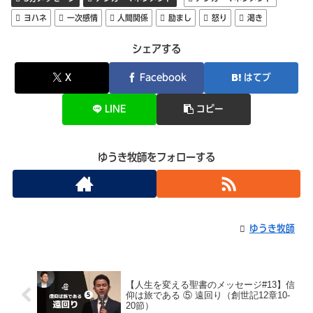
ヨハネ
一次感情
人間関係
励まし
怒り
渇き
シェアする
X
Facebook
はてブ
LINE
コピー
ゆうき牧師をフォローする
ゆうき牧師
【人生を変える聖書のメッセージ#13】信
仰は旅である ⑤ 遠回り（創世記12章10-
20節）