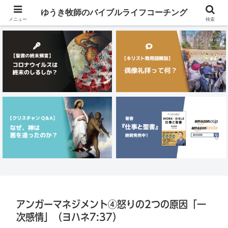
メニュー
ゆうき牧師のバイブルライフコーチング
メニュー
検索
アンガーマネジメント④怒りの2つの原因「一
次感情」（ヨハネ7:37）