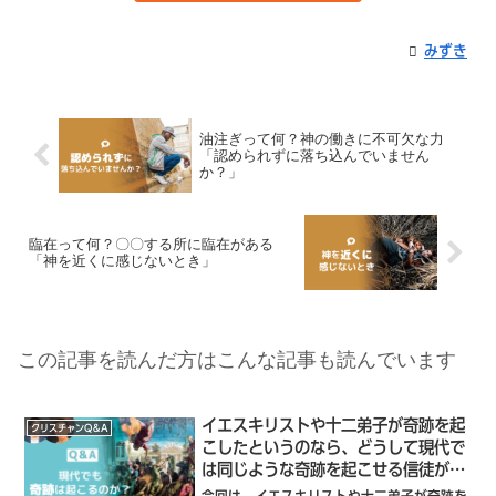
みずき
油注ぎって何？神の働きに不可欠な力
「認められずに落ち込んでいません
か？」
臨在って何？〇〇する所に臨在がある
「神を近くに感じないとき」
この記事を読んだ方はこんな記事も読んでいます
イエスキリストや十二弟子が奇跡を起
クリスチャンQ＆A
こしたというのなら、どうして現代で
は同じような奇跡を起こせる信徒がい
ないのですか？「現代でも奇跡は起こ