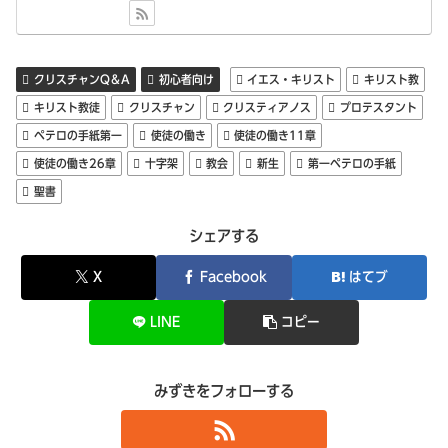
クリスチャンQ＆A
初心者向け
イエス・キリスト
キリスト教
キリスト教徒
クリスチャン
クリスティアノス
プロテスタント
ペテロの手紙第一
使徒の働き
使徒の働き11章
使徒の働き26章
十字架
教会
新生
第一ペテロの手紙
聖書
シェアする
X
Facebook
はてブ
LINE
コピー
みずきをフォローする