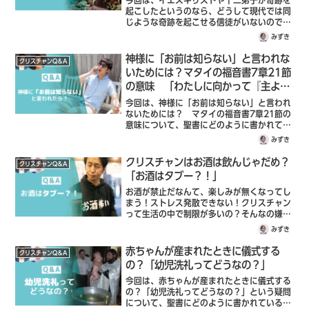
今回は、イエスキリストや十二弟子が奇跡を
るのか？」【前編】
起こしたというのなら、どうして現代では同
じような奇跡を起こせる信徒がいないのです
か？「現代でも奇跡は起こるのか？」という
みずき
疑問について、聖書にどのように書かれてい
るのか説明していきます。まず結論から言う
神様に「お前は知らない」と言われな
クリスチャンQ＆A
と、今でも奇跡は起こっていると思っていま
いためには？マタイの福音書7章21節
す。
の意味 「わたしに向かって『主よ、
主よ』という者がみな天の御国に入る
今回は、神様に「お前は知らない」と言われ
のではなく…」
ないためには？ マタイの福音書7章21節の
意味について、聖書にどのように書かれてい
るのか説明していきます。まずは、マタイの
みずき
福音書7章21節を読みます。わたしに向かっ
て『主よ、主よ』と言う者がみな天の…
クリスチャンはお酒は飲んじゃだめ？
クリスチャンQ＆A
「お酒はタブー？！」
お酒が禁止だなんて、楽しみが無くなってし
まう！ストレス発散できない！クリスチャン
って生活の中で制限が多いの？そんなの嫌だ
な…洗礼を受けて数カ月の筆者みずきが、ゆ
みずき
うき牧師に素朴な疑問を投げかけ、聖書では
どのように言われているのか、教えて頂こう
赤ちゃんが産まれたときに儀式する
クリスチャンQ＆A
と思います！
の？「幼児洗礼ってどうなの？」
今回は、赤ちゃんが産まれたときに儀式する
の？「幼児洗礼ってどうなの？」という疑問
について、聖書にどのように書かれているの