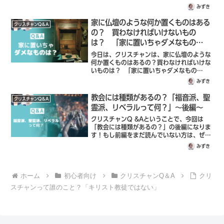
か説明していきます。世の中だと、仏教や神
みずき
道とかで、なにか儀式がありそうな気がする
んだけど、クリスチャンとしては結論を言う
家に仏壇のような何か置くものはある
クリスチャンQ＆A
と、ありません。ただし、教会によっては次
の？ 買わなければいけないもの
の二つのことをする場合があります。
は？ 「家に置いちゃダメなもの
は？」
今日は、クリスチャンは、家に仏壇のような
何か置くものはあるの？買わなければいけな
いものは？ 「家に置いちゃダメなもの
は？」という疑問について、聖書にどのよう
みずき
に書かれているのか説明していきます。実
際、私の友達で、もともとクリスチャンでは
教会には種類があるの？「福音派、聖
クリスチャンQ＆A
なかった子で「仏壇が家にあるんだけど、ど
霊派、リベラルって何？」～後編～
うしたらいいと思う？」と相談されて私も分
からなくて。
クリスチャンQ &Aということで、今回は
「教会には種類があるの？」の後編になりま
す！もし前編をまだ読んでいない方は、ぜひ
読んでみて下さいね。前編では、教会の種類
みずき
について簡単に説明しています。前編では、
教会の種類について大まかなくくりを説明し
ましたね。今回は、さらにプロテスタントの
ホーム
初心者向け
クリスチャンQ＆A
クリ
中でどんな宗派に分かれているのか？ 一体
何が違うのか？について話していきたいと思
スチャンって誰のこと？「キリスト教徒ではない」
います。