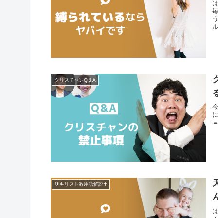
クリスチャンQ＆A
🔰キリスト教用語解説✝️