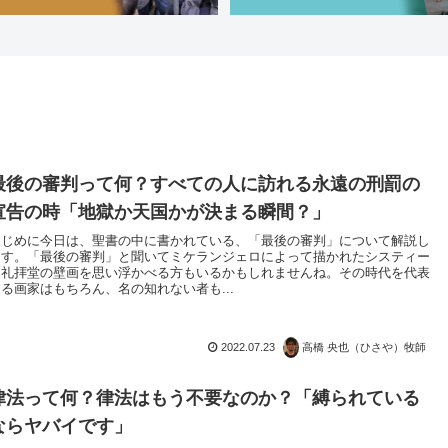
最後の審判って何？すべての人に訪れる永遠の刑罰の
宣告の時「地獄か天国かが決まる瞬間？」
はじめに今日は、聖書の中に書かれている、「最後の審判」について解説し
ます。「最後の審判」と聞いてミケランジェロによって描かれたシスティー
ナ礼拝堂の壁画を思い浮かべる方もいるかもしれませんね。その時代を代表
する画家はもちろん、名の知れない者も...
2022.07.23
高橋 央也（ひさや）牧師
律法って何？律法はもう不要なのか？「縛られている
ならヤバイです」