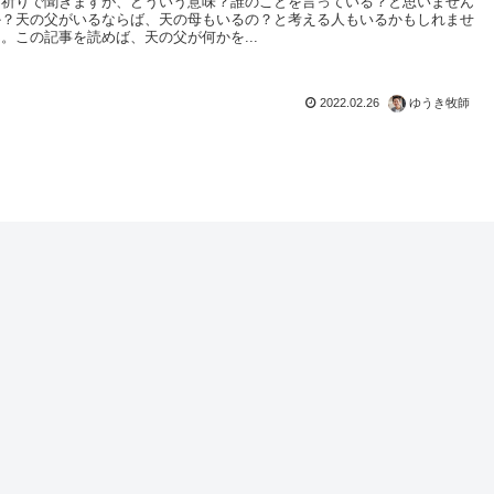
く祈りで聞きますが、どういう意味？誰のことを言っている？と思いません
か？天の父がいるならば、天の母もいるの？と考える人もいるかもしれませ
ん。この記事を読めば、天の父が何かを...
2022.02.26
ゆうき牧師