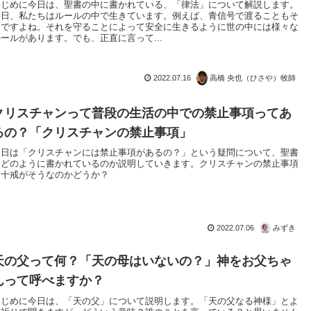
はじめに今日は、聖書の中に書かれている、「律法」について解説します。
毎日、私たちはルールの中で生きています。例えば、青信号で渡ることもそ
うですよね。それを守ることによって安全に生きるように世の中には様々な
ルールがあります。でも、正直に言って...
2022.07.16
高橋 央也（ひさや）牧師
クリスチャンって普段の生活の中での禁止事項ってあ
るの？「クリスチャンの禁止事項」
今日は「クリスチャンには禁止事項があるの？」という疑問について、聖書
にどのように書かれているのか説明していきます。クリスチャンの禁止事項
＝十戒がそうなのかどうか？
2022.07.06
みずき
天の父って何？「天の母はいないの？」神をお父ちゃ
んって呼べますか？
はじめに今日は、「天の父」について説明します。「天の父なる神様」とよ