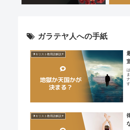
ガラテヤ人への手紙
🔰キリスト教用語解説✝️
🔰キリスト教用語解説✝️