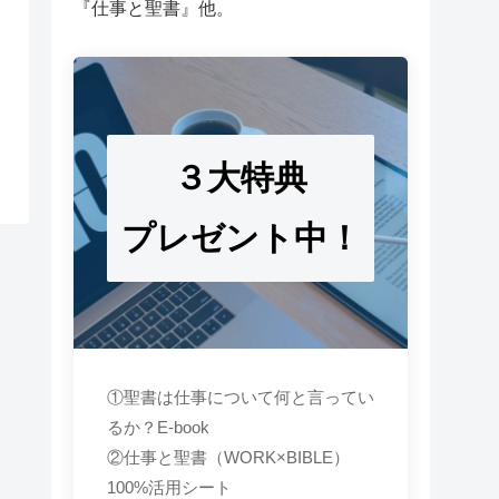
『仕事と聖書』他。
３大特典
プレゼント中！
①聖書は仕事について何と言ってい
るか？E-book
②仕事と聖書（WORK×BIBLE）
100%活用シート