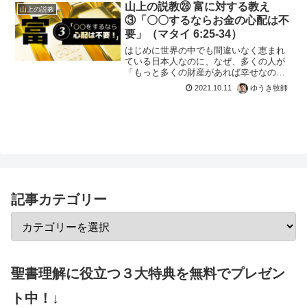
山上の説教㉘ 富に対する教え
山上の説教
③「〇〇するならお金の心配は不
要」（マタイ 6:25-34）
はじめに世界の中でも間違いなく恵まれ
ている日本人なのに、なぜ、多くの人が
「もっと多くの財産があれば幸せなの
に」と思ってしまうのでしょうか。理由
2021.10.11
ゆうき牧師
の1つとして、日本人の生まれ持った遺伝
子が関係していると考えられます。別名
「幸せホルモン」と呼ばれ...
記事カテゴリー
聖書理解に役立つ３大特典を無料でプレゼン
ト中！↓