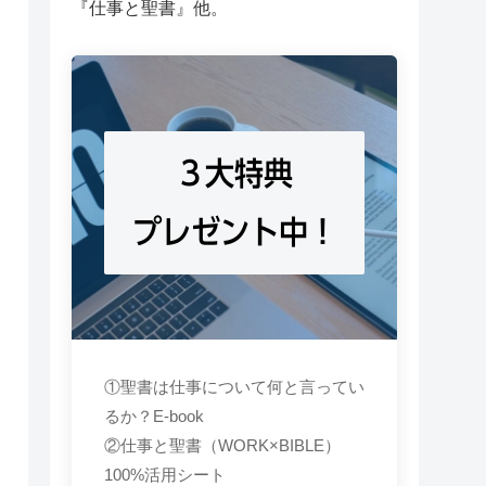
『仕事と聖書』他。
３大特典
プレゼント中！
①聖書は仕事について何と言ってい
るか？E-book
②仕事と聖書（WORK×BIBLE）
100%活用シート