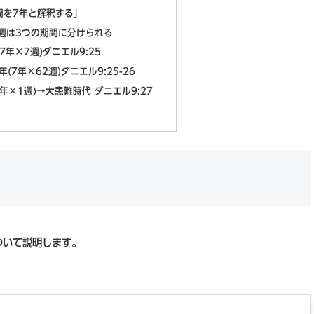
週間を7年と解釈する」
0週は3つの期間に分けられる
(7年×7週)ダニエル9:25
4年(7年×62週)ダニエル9:25-26
(7年×1週)→大患難時代 ダニエル9:27
ついて説明します。