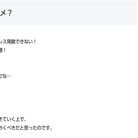
メ？
レス発散できない！
理！
だな…
きていく上で、
おくべきだと思ったのです。