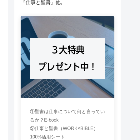
『仕事と聖書』他。
３大特典
プレゼント中！
①聖書は仕事について何と言ってい
るか？E-book
②仕事と聖書（WORK×BIBLE）
100%活用シート