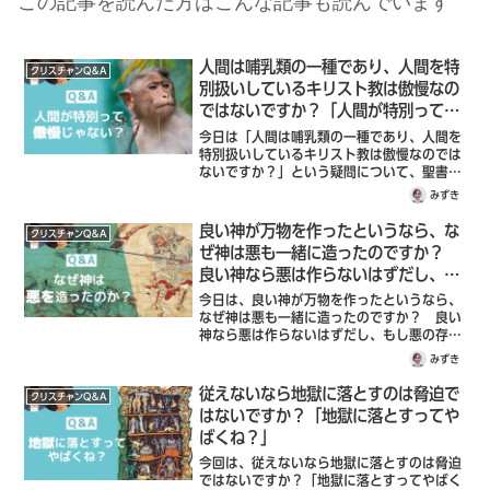
この記事を読んだ方はこんな記事も読んでいます
人間は哺乳類の一種であり、人間を特
クリスチャンQ＆A
別扱いしているキリスト教は傲慢なの
ではないですか？「人間が特別って傲
慢じゃない？」
今日は「人間は哺乳類の一種であり、人間を
特別扱いしているキリスト教は傲慢なのでは
ないですか？」という疑問について、聖書に
どのように書かれているのか説明していきま
みずき
す。このクリスチャンQ＆Aシリーズでは、
クリスチャンに関わる素朴な疑問から、少
良い神が万物を作ったというなら、な
クリスチャンQ＆A
し...
ぜ神は悪も一緒に造ったのですか？
良い神なら悪は作らないはずだし、も
し悪の存在を許したのなら慈悲心が無
今日は、良い神が万物を作ったというなら、
いのでは？「なぜ神は悪を造ったの
なぜ神は悪も一緒に造ったのですか？ 良い
神なら悪は作らないはずだし、もし悪の存在
か？」
を許したのなら慈悲心が無いのでは？「なぜ
みずき
神は悪を造ったのか？」という疑問につい
て、聖書にどのように書かれているのか説明
従えないなら地獄に落とすのは脅迫で
クリスチャンQ＆A
していきます。良い神様だったら、悪は造ら
はないですか？「地獄に落とすってや
ないはずだしもし悪の存在を神様が許してい
ばくね？」
るんだとしたらそれって良い神ではないので
は？と考えてみましたが、結局答えが分かり
今回は、従えないなら地獄に落とすのは脅迫
ません。
ではないですか？「地獄に落とすってやばく