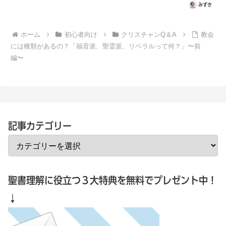
るのか説明していきます。まずは、マタイの
みずき
福音書7章21節を読みます。わたしに向かっ
て『主よ、主よ』と言う者がみな天の…
ホーム
初心者向け
クリスチャンQ＆A
教会
には種類があるの？「福音派、聖霊派、リベラルって何？」〜前
編〜
記事カテゴリー
聖書理解に役立つ３大特典を無料でプレゼント中！
↓