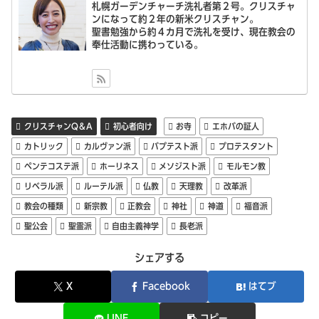
札幌ガーデンチャーチ洗礼者第２号。クリスチャ
ンになって約２年の新米クリスチャン。
聖書勉強から約４カ月で洗礼を受け、現在教会の
奉仕活動に携わっている。
クリスチャンQ＆A
初心者向け
お寺
エホバの証人
カトリック
カルヴァン派
バプテスト派
プロテスタント
ペンテコステ派
ホーリネス
メソジスト派
モルモン教
リベラル派
ルーテル派
仏教
天理教
改革派
教会の種類
新宗教
正教会
神社
神道
福音派
聖公会
聖霊派
自由主義神学
長老派
シェアする
X
Facebook
はてブ
LINE
コピー