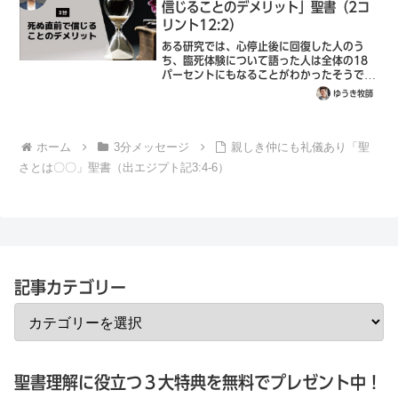
信じることのデメリット」聖書（2コ
リント12:2）
ある研究では、心停止後に回復した人のう
ち、臨死体験について語った人は全体の18
パーセントにもなることがわかったそうで
す。彼らの見たものの共通点は、穏やかな気
ゆうき牧師
分、幽体離脱体験、暗い空間やすき間を通り
抜けて移動する感覚、遠くで強烈に輝く光、
異界...
ホーム
3分メッセージ
親しき仲にも礼儀あり「聖
さとは〇〇」聖書（出エジプト記3:4-6）
記事カテゴリー
聖書理解に役立つ３大特典を無料でプレゼント中！