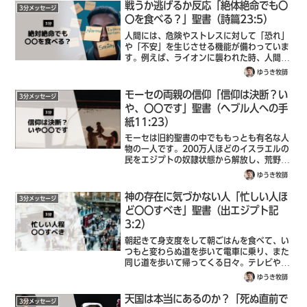
損をしているように感じて不平や不満を口に
戦うか逃げるか反応「絶体絶命でも〇
3分メッセージ
し...
〇を食べる？」聖書（詩篇23:5）
人間には、危険やストレスに対して「恐れ」
や「不安」を生じさせる機能が備わっていま
す。例えば、ライオンに襲われた時、人間の
身体には戦うか逃げるか反応（fight-or-
ゆうき牧師
flight response）が起こり、交感神経系が
刺激され、目が冴え、...
モーセの両親の信仰「信仰は決断？い
3分メッセージ
や、〇〇です」聖書（ヘブル人への手
紙11:23）
モーセは旧約聖書の中でももっとも有名な人
物の一人です。200万人ほどのイスラエルの
民をエジプトの奴隷状態から解放し、荒野で
十戒を授かり、旧約聖書の最初の5つの書を
ゆうき牧師
書き記しました。しかし、彼の誕生の背景に
は、両親の大きな信仰の決断があったので...
神の存在に気づかない人「忙しい人ほ
3分メッセージ
ど〇〇すべき」聖書（出エジプト記
3:2）
朝起きて身支度をして朝ごはんを食べて、い
つもと変わらぬ道を歩いて電車に乗り、また
同じ道を歩いて帰ってくる日々。テレビやゲ
ームやSNSなど、なんとなく過ごしているう
ゆうき牧師
ちに1日があっという間に終わり、また明日
から同じことの繰り返し。しかし、忙しい...
天国は本当にあるのか？「死ぬ直前で
3分メッセージ