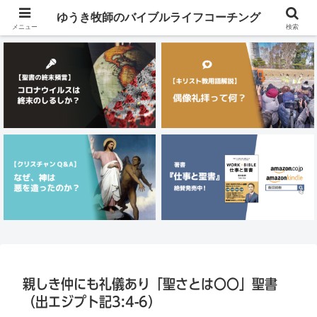
メニュー
ゆうき牧師のバイブルライフコーチング
メニュー
検索
親しき仲にも礼儀あり「聖さとは〇〇」聖書
（出エジプト記3:4-6）