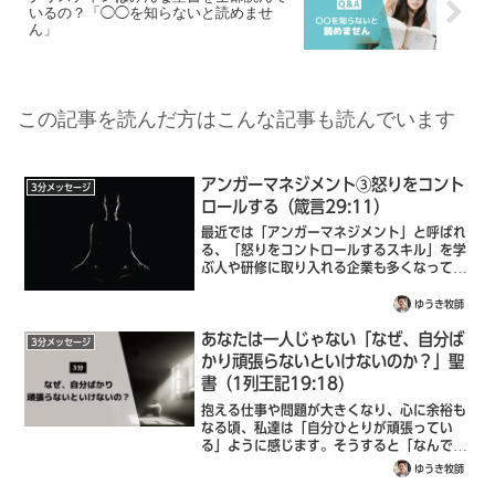
いるの？「◯◯を知らないと読めませ
ん」
この記事を読んだ方はこんな記事も読んでいます
アンガーマネジメント③怒りをコント
3分メッセージ
ロールする（箴言29:11）
最近では「アンガーマネジメント」と呼ばれ
る、「怒りをコントロールするスキル」を学
ぶ人や研修に取り入れる企業も多くなってき
ました。一度でも怒ると、交感神経がガッと
上がって、他の物事に集中できなくなった
ゆうき牧師
り、イライラが治るまで時間がかかるなどデ
あなたは一人じゃない「なぜ、自分ば
メ...
3分メッセージ
かり頑張らないといけないのか？」聖
書（1列王記19:18)
抱える仕事や問題が大きくなり、心に余裕も
なる頃、私達は「自分ひとりが頑張ってい
る」ように感じます。そうすると「なんであ
いつらはもっと頑張らないんだ！」と周りを
ゆうき牧師
攻撃したくなることもあります。自分だけが