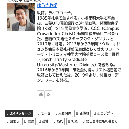
ゆうき牧師
牧師。ライフコーチ。
1985年札幌で生まれる。小樽商科大学を卒業
後、三菱UFJ信託銀行で3年間勤務。関西聖書学
院（KBI）で1年間聖書を学ぶ。CCC（Campus
Crusade for Christ）短期宣教を通じて出会っ
た、当時CCC専任スタッフのク・ソンリムと
2012年に結婚。2013年から3年間ソウル・オリ
ュン教会日本語礼拝部伝道師として仕えつつ、ト
ーチ・トリニティ神学大学院英語コース修士課程
（Torch Trinity Graduate
University/Master of Divinity）を修める。
2016年から3年間、母教会札幌キリスト福音館で
牧師として仕えた後、2019年より、札幌ガーデ
ンチャーチを開拓。
3分メッセージ
モーセ
人間関係
価値観
出エジプト
励まし
友達
孤独
恐れ
礼儀
親しき仲にも礼儀あり