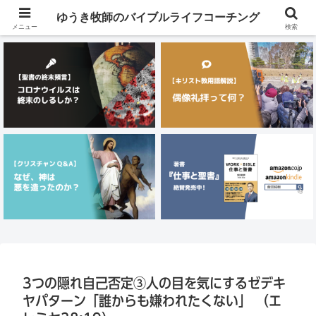
メニュー
ゆうき牧師のバイブルライフコーチング
メニュー
検索
3つの隠れ自己否定③人の目を気にするゼデキ
ヤパターン「誰からも嫌われたくない」 （エ