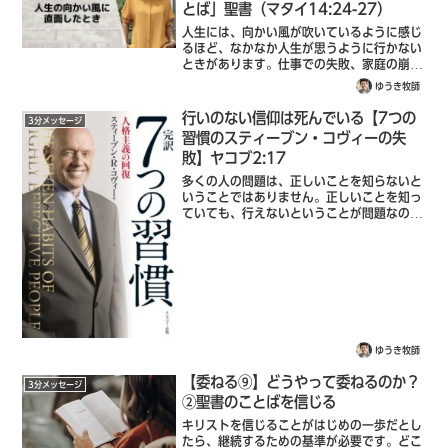
とば」聖書（マタイ14:24-27）
人生には、向かい風が吹いているように感じ
るほど、なかなか人生が思うように行かない
ときがあります。仕事での失敗、家庭の崩
壊、人生の孤独などです。もし、あなたが
ゆうき牧師
今、人生において向かい風を感じているな
ら、かも知れません。24 舟はすでに陸から
行いのない信仰は死んでいる【7つの
3分メッセージ
何ス...
習慣のスティーブン・コヴィーの失
敗】ヤコブ2:17
多くの人の問題は、正しいことを知らないと
いうことではありません。正しいことを知っ
ていても、行えないということが問題なので
す。同じように、信仰も行いが伴わないな
ら、それだけでは死んだものです。聖書（ヤ
コブ2:17）つまり、聖書のことばを信じ
て...
ゆうき牧師
【委ねる⑨】どうやって委ねるのか？
3分メッセージ
②聖書のことばを信じる
キリストを信じることがはじめの一歩だとし
たら、継続するための基準が必要です。どこ