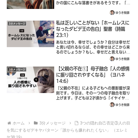
かの国にこんな落書きがあるそうです。「人
生はテストのようなものだ。それはテストに
すぎない。もしこれが本番なら、 何をすべ
ゆうき牧師
きか、どこへ行くべきかを教えてくれるマ
私は乏しいことがない「ホームレスに
ニ...
3分メッセージ
なったダビデ王の告白」聖書（詩篇
23:1）
あなたは今、幸せでしょうか？自分は幸せだ
と言い切れるならば、その幸せはどこから来
るのでしょうか？もし、幸せだと言えないな
らば、どうやったら幸せを掴むことができる
ゆうき牧師
のでしょうか？主は私の羊飼い。私は乏しい
ことがありません。聖書（詩篇23:1）こ...
【父親の不在①】母子融合「人の感情
3分メッセージ
に振り回されやすくなる」（ヨハネ
14:6）
「父親の不在」による子どもへの悪影響が深
刻です。今日は、その一つの母子融合を取り
上げます。子どもは2才頃から「イヤイヤ
期」とも言われる母子分離が始まります。し
ゆうき牧師
かし、3歳頃にはまた母親にべったりになり
ます。これを母子融合と言います。このと
き、...
ホーム
3分メッセージ
3つの隠れ自己否定③人の目
を気にするゼデキヤパターン「誰からも嫌われたくない」 （エレミ
ヤ38:19）