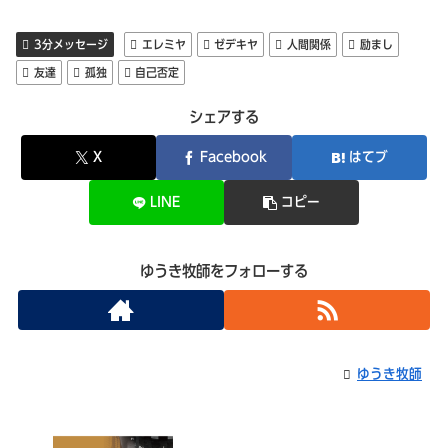
3分メッセージ
エレミヤ
ゼデキヤ
人間関係
励まし
友達
孤独
自己否定
シェアする
X
Facebook
はてブ
LINE
コピー
ゆうき牧師をフォローする
ゆうき牧師