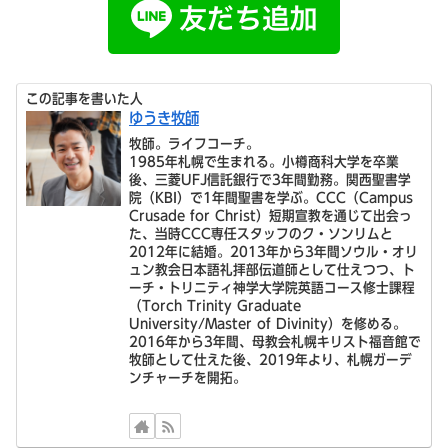
この記事を書いた人
ゆうき牧師
牧師。ライフコーチ。
1985年札幌で生まれる。小樽商科大学を卒業
後、三菱UFJ信託銀行で3年間勤務。関西聖書学
院（KBI）で1年間聖書を学ぶ。CCC（Campus
Crusade for Christ）短期宣教を通じて出会っ
た、当時CCC専任スタッフのク・ソンリムと
2012年に結婚。2013年から3年間ソウル・オリ
ュン教会日本語礼拝部伝道師として仕えつつ、ト
ーチ・トリニティ神学大学院英語コース修士課程
（Torch Trinity Graduate
University/Master of Divinity）を修める。
2016年から3年間、母教会札幌キリスト福音館で
牧師として仕えた後、2019年より、札幌ガーデ
ンチャーチを開拓。