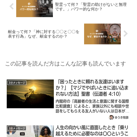
聖霊って何？「聖霊の助けがないと無理
です。」パワー的な何か？
献金って何？「神に対する〇〇と〇〇を
表す行為」なぜ、献金するのか？
この記事を読んだ方はこんな記事も読んでいます
「困ったときに頼れる友達はいます
3分メッセージ
か？」【マジでやばいときに追い込ま
れない方法】聖書（伝道者 4:10）
内閣府の「高齢者の生活と意識に関する国際
比較調査」によると、家族以外にも相談や世
話をしてもらえる友人がいない人は日本がも
っとも高く25.9%もいるそうです。つまり、
ゆうき牧師
日本人の4人に1人は友人がいないという結
果になりました。どちらかが倒れるとき...
人生の向かい風に直面したとき「乗り
3分メッセージ
越えるために必要なのは〇〇というこ