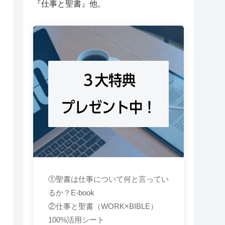
『仕事と聖書』他。
３大特典
プレゼント中！
①聖書は仕事について何と言ってい
るか？E-book
②仕事と聖書（WORK×BIBLE）
100%活用シート