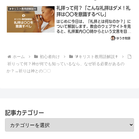
セージで何度も語られるテーマです。日本語
の聖書では少なくとも300回以上使われて...
礼拝って何？「こんな礼拝はダメ！礼
🔰キリスト教用語解説✝️
拝は〇〇を意識するべし」
はじめに今日は、「礼拝とは何なのか？」に
ついて解説します。教会のウェブサイトを見
ると、礼拝案内〇〇時からという文言を目に
します。そういえば、カトリックの幼稚園と
ゆうき牧師
かでチャペルという礼拝の時間って聞いたこ
とあるな、など、「礼拝」という言葉をよ
く...
ホーム
初心者向け
🔰キリスト教用語解説✝️
祈りって何？神が何でも知っているなら、なぜ祈る必要があるの
か？→祈りは神との〇〇
記事カテゴリー