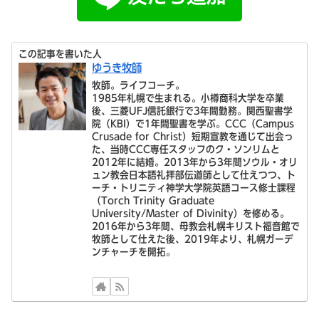
この記事を書いた人
ゆうき牧師
牧師。ライフコーチ。
1985年札幌で生まれる。小樽商科大学を卒業
後、三菱UFJ信託銀行で3年間勤務。関西聖書学
院（KBI）で1年間聖書を学ぶ。CCC（Campus
Crusade for Christ）短期宣教を通じて出会っ
た、当時CCC専任スタッフのク・ソンリムと
2012年に結婚。2013年から3年間ソウル・オリ
ュン教会日本語礼拝部伝道師として仕えつつ、ト
ーチ・トリニティ神学大学院英語コース修士課程
（Torch Trinity Graduate
University/Master of Divinity）を修める。
2016年から3年間、母教会札幌キリスト福音館で
牧師として仕えた後、2019年より、札幌ガーデ
ンチャーチを開拓。