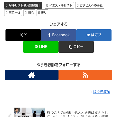
🔰キリスト教用語解説✝️
イエス・キリスト
ピリピ人への手紙
三位一体
御心
祈り
シェアする
X
Facebook
はてブ
LINE
コピー
ゆうき牧師をフォローする
ゆうき牧師
待つことの意味「他人と過去は変えられ
ないが、〇〇と〇〇は変えられる」聖書