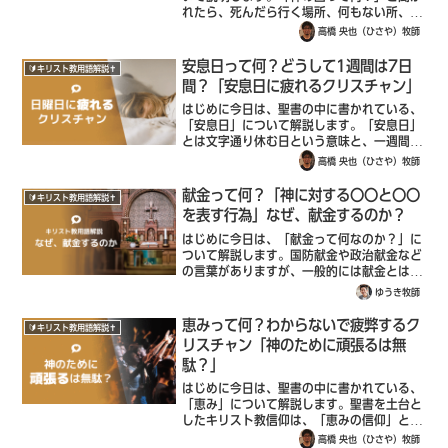
れたら、死んだら行く場所、何もない所、ス
ピリチュアル、仙人みないな人がたくさんい
高橋 央也（ひさや）牧師
る場所(？)、というイメージを浮かべる方も
多いかもしれません。だけど、見たことが...
安息日って何？どうして1週間は7日
🔰キリスト教用語解説✝️
間？「安息日に疲れるクリスチャン」
はじめに今日は、聖書の中に書かれている、
「安息日」について解説します。「安息日」
とは文字通り休む日という意味と、一週間の
7日目という意味があります。世界中どこで
高橋 央也（ひさや）牧師
でも現代では1週間は7日間と決まっていま
すが、その最初はバビロニアや古代ローマ
献金って何？「神に対する〇〇と〇〇
🔰キリスト教用語解説✝️
で...
を表す行為」なぜ、献金するのか？
はじめに今日は、「献金って何なのか？」に
ついて解説します。国防献金や政治献金など
の言葉がありますが、一般的には献金とは、
ある目的に使ってもらうために金銭を差し出
ゆうき牧師
すことをいいます。では、教会の献金にはど
のような意味があるのでしょうか？この記
恵みって何？わからないで疲弊するク
🔰キリスト教用語解説✝️
事...
リスチャン「神のために頑張るは無
駄？」
はじめに今日は、聖書の中に書かれている、
「恵み」について解説します。聖書を土台と
したキリスト教信仰は、「恵みの信仰」とい
っても間違いありません。日曜日の礼拝メッ
高橋 央也（ひさや）牧師