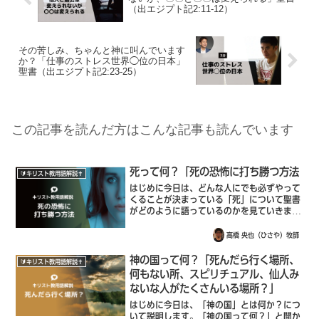
（出エジプト記2:11-12）
その苦しみ、ちゃんと神に叫んでいます
か？「仕事のストレス世界◯位の日本」
聖書（出エジプト記2:23-25）
この記事を読んだ方はこんな記事も読んでいます
死って何？「死の恐怖に打ち勝つ方法
🔰キリスト教用語解説✝️
はじめに今日は、どんな人にでも必ずやって
くることが決まっている「死」について聖書
がどのように語っているのかを見ていきまし
ょう。「死」は多くの人にとって恐れであ
り、できれば直視したくないものですよね。
高橋 央也（ひさや）牧師
人生はむなしいという思いさえももたらしま
す...
神の国って何？「死んだら行く場所、
🔰キリスト教用語解説✝️
何もない所、スピリチュアル、仙人み
ないな人がたくさんいる場所？」
はじめに今日は、「神の国」とは何か？につ
いて説明します。「神の国って何？」と聞か