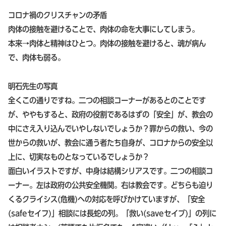
コロナ禍のクリスチャンの矛盾
肉体の接触を避けることで、肉体の命を大事にしてしまう。
本来→肉体と精神はひとつ。肉体の接触を避けると、魂が病ん
で、肉体も弱る。
明石先生の写真
全くこの通りですね。二つの相談コーナーがあるとのことです
が、ややもすると、政府の役割であるはずの「安全」が、教会の
中にさえ入り込んでいやしないでしょうか？罪からの救い、今の
世からの救いが、教会に通う者たち自身が、コロナからの安全以
上に、切実なものとなっているでしょうか？
面白いイラストですが、中身は結構シリアスです。二つの相談コ
ーナー。左は政府の公共安全機関。右は教会です。どちらも迫り
くるクライシス(危機)への対応を呼びかけていますが、「安全
(safeセイフ)」相談には長蛇の列。「救い(saveセイブ)」の列に