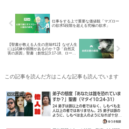
仕事をする上で重要な価値観「マズロー
の欲求5段階を超える究極の欲求」
【聖書が教える人生の意味#12】なぜ人生
には試練や困難があるのか？③「自然災
害の原因」聖書（創世記3:17-18、ローマ
8:20）
この記事を読んだ方はこんな記事も読んでいます
弟子の態度「あなたは誰を恐れていま
SGCメッセージ
すか？」聖書（マタイ10:24-31）
24 弟子は師以上の者ではなく、しもべも主
人以上の者ではありません。25 弟子は師の
ように、しもべは主人のようになれば十分で
す。家の主人がベルゼブルと呼ばれるくらい
ゆうき牧師
なら、ましてその家の者たちは、どれほどひ