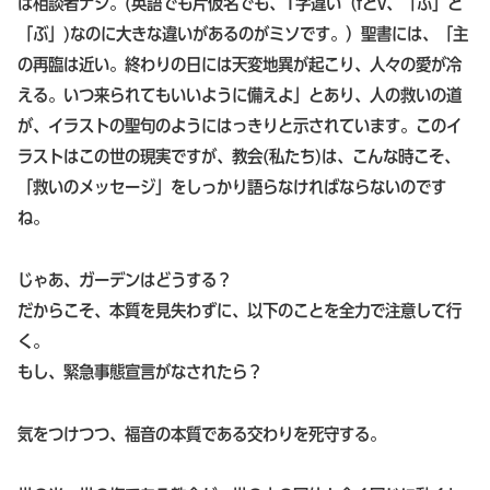
は相談者ナシ。(英語でも片仮名でも、1字違い（fとv、「ふ」と
「ぶ」)なのに大きな違いがあるのがミソです。）聖書には、「主
の再臨は近い。終わりの日には天変地異が起こり、人々の愛が冷
える。いつ来られてもいいように備えよ」とあり、人の救いの道
が、イラストの聖句のようにはっきりと示されています。このイ
ラストはこの世の現実ですが、教会(私たち)は、こんな時こそ、
「救いのメッセージ」をしっかり語らなければならないのです
ね。
じゃあ、ガーデンはどうする？
だからこそ、本質を見失わずに、以下のことを全力で注意して行
く。
もし、緊急事態宣言がなされたら？
気をつけつつ、福音の本質である交わりを死守する。