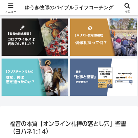
メニュー
ゆうき牧師のバイブルライフコーチング
メニュー
検索
福音の本質「オンライン礼拝の落とし穴」聖書
（ヨハネ1:14）