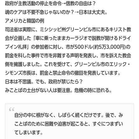
政府が主教活動の停止を命令→信教の自由は？
魂のケアは不要不急じゃないのか？→日本は大丈夫。
アメリカと韓国の例
司法省は実際に、ミシシッピ州グリーンビル市にあるキリスト教
会が企画した「車に乗ったままカーラジオで説教が聞けるドライ
ブイン礼拝」の参加者に対し、市が500ドル(約5万3,000円)の
罰金を科した事件で市を非難する声明を発表し、市を訴えた教会
側を擁護しました。これを受けて、グリーンビル市のエリック・
シモンズ市長は、罰金と禁止命令の撤回を発表しています。
日本は不思議。でも、政府が禁じたら？
みことばの土台がない人は要注意。危機の時に恐れる。
自分の中に根がなく、しばらく続くだけです。後で、み
ことばのために困難や迫害が起こると、すぐにつまずい
てしまいます。