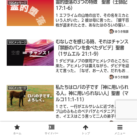
どい呼び方をされるでしょうか。26 ...
霊的堕落の3つの特徴 聖書（士師記
SGCメッセージ
17:1-6）
1 エフライムの山地の出で、その名をミカと
いう人がいた。2 彼は母に言った。「銀千百
枚が盗まれたとき、あなたはのろいの誓いを
され、私の耳にもそのことを言われました。
ゆうき牧師
実は、その銀は私が持っています。私がそれ
を盗んだのです。」すると母は言った。...
むなしさを感じる時、それはチャンス
SGCメッセージ
「禁断のパンを食べたダビデ」聖書
（1サムエル 21:1-9）
1 ダビデはノブの祭司アヒメレクのところに
来た。アヒメレクは震えながら、ダビデを迎
えて言った。「なぜ、お一人で、だれもお供
がいないのですか。」2 ダビデは祭司アヒメ
ゆうき牧師
レクに言った。「王は、あることを命じて、
『おまえを遣わし、おまえに命じたこと...
私たちはロバの子です「神に用いられ
SGCメッセージ
る人。神に用いられない人」聖書（マ
ルコ11:1-11）
1 さて、一行がエルサレムに近づき、オリー
ブ山のふもとのベテパゲとベタニアに来たと
き、イエスはこう言って二人の弟子を遣わさ
れた。2 「向こうの村へ行きなさい。村に入
ゆうき牧師
るとすぐ、まだだれも乗ったことのない子ろ
ばが、つながれているのに気がつくでし...
祈りは賛美「長く祈れないのは祈り方
ホーム
サイドバー
トップ
メニュー
SGCメッセージ