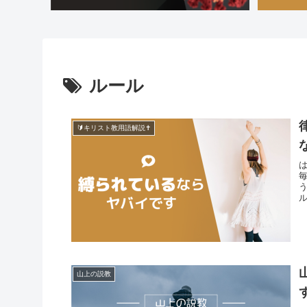
ルール
🔰キリスト教用語解説✝️
山上の説教