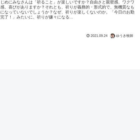
はじめにみなさんは「祈ること」が楽しいですか？自由さと親密感、ワクワ
ク感、喜びがありますか？それとも、祈りが義務的・形式的で、無機質なも
のになっていないでしょうか？なぜ、祈りが楽しくないのか。「今日のお勤
め完了！」みたいに、祈りが嫌々になる...
2021.09.24
ゆうき牧師