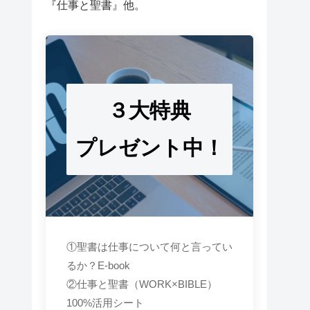
『仕事と聖書』他。
３大特典
プレゼント中！
①聖書は仕事について何と言ってい
るか？E-book
②仕事と聖書（WORK×BIBLE）
100%活用シート