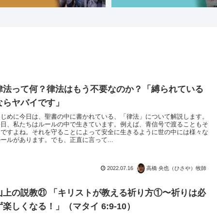
律法って何？律法はもう不要なのか？「縛られている
ならヤバイです」
はじめに今日は、聖書の中に書かれている、「律法」について解説します。
毎日、私たちはルールの中で生きています。例えば、青信号で渡ることもそ
うですよね。それを守ることによって安全に生きるように世の中には様々な
ルールがあります。でも、正直に言って...
2022.07.16
高橋 央也（ひさや）牧師
山上の説教㉑ 「キリストが教える祈り方①〜祈りは必
ず楽しくなる！」（マタイ 6:9-10）