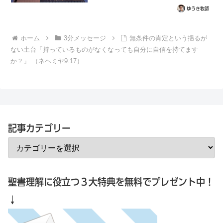
の一番上をかけ間違えていたので、全てのボ
タンがズレていました。これが、人生だった
ゆうき牧師
らと思うことがあります。ずっと、頑張っ
て...
ホーム
3分メッセージ
無条件の肯定という揺るが
ない土台「持っているものがなくなっても自分に自信を持てます
か？」 （ネヘミヤ9:17）
記事カテゴリー
聖書理解に役立つ３大特典を無料でプレゼント中！
↓