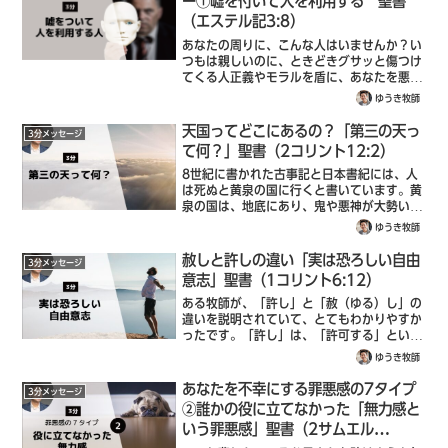
ー①嘘を付いて人を利用する 聖書
（エステル記3:8）
あなたの周りに、こんな人はいませんか？い
つもは親しいのに、ときどきグサッと傷つけ
てくる人正義やモラルを盾に、あなたを悪者
扱いしてくる人出世や評価のために、ひそか
ゆうき牧師
に仲間を蹴落としている人これらの人たち
は、ひょっとすると、善人を装ってあなたを
天国ってどこにあるの？「第三の天っ
3分メッセージ
陥...
て何？」聖書（2コリント12:2）
8世紀に書かれた古事記と日本書紀には、人
は死ぬと黄泉の国に行くと書いています。黄
泉の国は、地底にあり、鬼や悪神が大勢いる
とも書いています。聖書でいう地獄に近いで
ゆうき牧師
すね。その他、宗教には天国が「あの世」と
か「極楽」なんかとも呼ばれ、神や天使な
赦しと許しの違い「実は恐ろしい自由
3分メッセージ
ど...
意志」聖書（1コリント6:12）
ある牧師が、「許し」と「赦（ゆる）し」の
違いを説明されていて、とてもわかりやすか
ったです。「許し」は、「許可する」という
ような意味合いがあり、行為や行動の前段階
ゆうき牧師
でのことです。「赦し」は、すでに起こって
しまった出来事や過ちに対して、「恩赦」
あなたを不幸にする罪悪感の7タイプ
3分メッセージ
を...
②誰かの役に立てなかった「無力感と
いう罪悪感」聖書（2サムエル