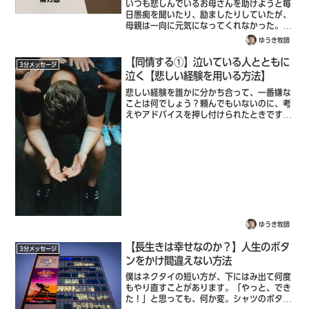
12:17）
いつも悲しんでいるお母さんを助けようと毎
日愚痴を聞いたり、励ましたりしていたが、
母親は一向に元気になってくれなかった。健
全な人よりも、問題のある人に惹かれ、一生
ゆうき牧師
懸命その人としあわせになろうとするが、う
まくいかない。よかれと思って先輩の仕事
【同情する①】泣いている人とともに
3分メッセージ
を...
泣く【悲しい経験を用いる方法】
悲しい経験を誰かに分かち合って、一番嫌な
ことは何でしょう？頼んでもいないのに、考
えやアドバイスを押し付けられたときです。
周りに悲しんでいる人がいたら、聖書はどう
すれば良いと言っているでしょうか？喜んで
いる者たちとともに喜び、泣いている者た
ち...
ゆうき牧師
【長生きは幸せなのか？】人生のボタ
3分メッセージ
ンをかけ間違えない方法
僕はネクタイの短い方が、下にはみ出て何度
もやり直すことがあります。「やっと、でき
た！」と思っても、何か変。シャツのボタン