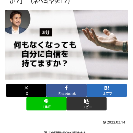
か？」 （ネヘミヤ9:17）
X
Facebook
はてブ
LINE
コピー
2022.03.14
この記事は
約3分
で読めます。