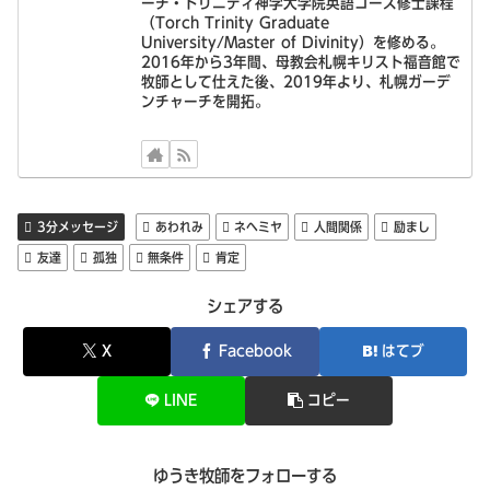
ーチ・トリニティ神学大学院英語コース修士課程
（Torch Trinity Graduate
University/Master of Divinity）を修める。
2016年から3年間、母教会札幌キリスト福音館で
牧師として仕えた後、2019年より、札幌ガーデ
ンチャーチを開拓。
3分メッセージ
あわれみ
ネヘミヤ
人間関係
励まし
友達
孤独
無条件
肯定
シェアする
X
Facebook
はてブ
LINE
コピー
ゆうき牧師をフォローする