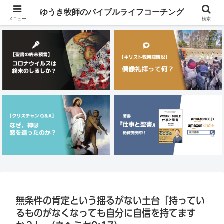
メニュー
ゆうき牧師のバイブルライフコーチング
メニュー
検索
無条件の肯定という揺るがない土台「持ってい
るものがなくなっても自分に自信を持てます