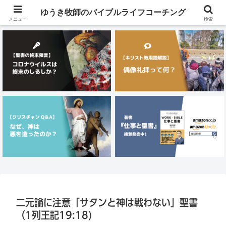
メニュー
ゆうき牧師のバイブルライフコーチング
メニュー
検索
二元論に注意「サタンと神は戦わない」聖書
（1列王記19:18)