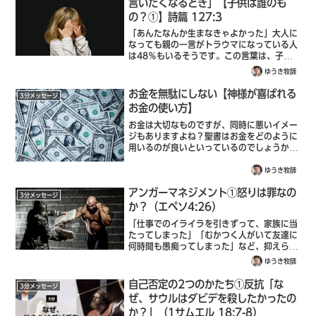
言いたくなるとき」【子供は誰のも
の？①】詩篇 127:3
「あんたなんか生まなきゃよかった」大人に
なっても親の一言がトラウマになっている人
は48％もいるそうです。この言葉は、子供
の存在を全否定する言葉だからです。見よ、
ゆうき牧師
子どもたちは主の賜物、胎の実は報酬。聖書
（詩篇 127:3）主の賜物とは、神様か...
お金を無駄にしない【神様が喜ばれる
3分メッセージ
お金の使い方】
お金は大切なものですが、同時に悪いイメー
ジもありますよね？聖書はお金をどのように
用いるのが良いといっているのでしょうか？
わたしはあなたがたに言います。不正の富
で、自分のために友をつくりなさい。そうす
ゆうき牧師
れば、富がなくなったとき、彼らがあなたが
アンガーマネジメント①怒りは罪なの
た...
3分メッセージ
か？（エペソ4:26）
「仕事でのイライラを引きずって、家族に当
たってしまった」「むかつく人がいて友達に
何時間も愚痴ってしまった」など、抑えられ
ない「怒り」に悩んでいる人は多いのでない
ゆうき牧師
でしょうか。私も妻と喧嘩した時に、よくス
イッチが入って怒りが爆発してしまう自分
自己否定の2つのかたち①反抗「な
3分メッセージ
に...
ぜ、サウルはダビデを殺したかったの
か？」（1サムエル 18:7-8）