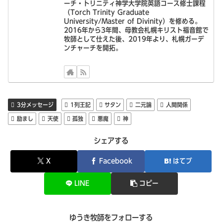
ーチ・トリニティ神学大学院英語コース修士課程
（Torch Trinity Graduate
University/Master of Divinity）を修める。
2016年から3年間、母教会札幌キリスト福音館で
牧師として仕えた後、2019年より、札幌ガーデ
ンチャーチを開拓。
3分メッセージ
1列王記
サタン
二元論
人間関係
励まし
天使
孤独
悪魔
神
シェアする
X
Facebook
はてブ
LINE
コピー
ゆうき牧師をフォローする