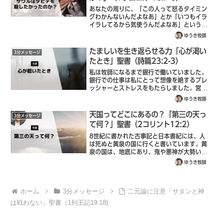
あなたの周りに、「この人って怒るタイミン
グわかんないんだよなあ」とか「いつもイラ
イラしてるから気使うんだよなあ」という人
いませんか？逆に「私はダメなやつだ」「な
ゆうき牧師
んでいつもこうなんだろう」といつも否定的
にぐちぐち言っている人いませんか？両方
たましいを生き返らせる力「心が渇い
3分メッセージ
の...
たとき」聖書（詩篇23:2-3）
私は牧師になるまで銀行で働いていました。
銀行での仕事は私にとって想像を絶するプレ
ッシャーとストレスをもたらしました。営業
のノルマや人間関係でうまくいかず、胃カメ
ゆうき牧師
ラと腸カメラを飲みました。毎日、仕事に行
くのがいやでした。毎晩、神様に泣きなが
天国ってどこにあるの？「第三の天っ
3分メッセージ
ら...
て何？」聖書（2コリント12:2）
8世紀に書かれた古事記と日本書紀には、人
は死ぬと黄泉の国に行くと書いています。黄
泉の国は、地底にあり、鬼や悪神が大勢いる
とも書いています。聖書でいう地獄に近いで
ゆうき牧師
すね。その他、宗教には天国が「あの世」と
か「極楽」なんかとも呼ばれ、神や天使な
ど...
ホーム
3分メッセージ
二元論に注意「サタンと神
は戦わない」聖書（1列王記19:18)