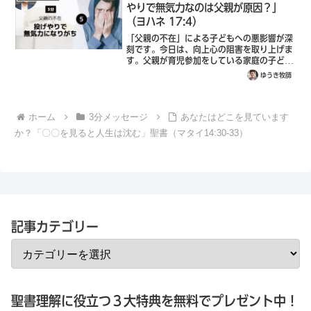
やりで無気力なのは父親が原因？」
（ヨハネ 17:4）
「父親の不在」による子どもへの悪影響が深
刻です。今日は、向上心の阻害を取り上げま
す。父親が育児参加をしている家庭の子ども
は、言語能力や学力が高い傾向にあると言わ
ゆうき牧師
れています。母親が子どもを育てることや子
どもの安全を1番に考えるのに対し、父親
は...
ホーム
3分メッセージ
あなたはどこを見ています
か？「〇〇を見ると人生は沈む」聖書（マタイ14:30-33）
記事カテゴリー
聖書理解に役立つ３大特典を無料でプレゼント中！