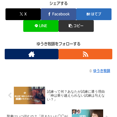
シェアする
X
Facebook
はてブ
LINE
コピー
ゆうき牧師をフォローする
ゆうき牧師
試練って何？あなたが試練に遭う理由
「神は乗り越えられない試練は与えな
い？」
聖書はいつ読むの？「読まないと◯◯が