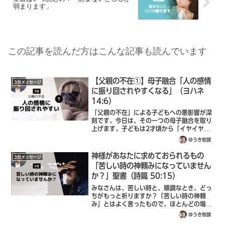
弱まります」
この記事を読んだ方はこんな記事も読んでいます
【父親の不在①】母子融合「人の感情
3分メッセージ
に振り回されやすくなる」（ヨハネ
14:6）
「父親の不在」による子どもへの悪影響が深
刻です。今日は、その一つの母子融合を取り
上げます。子どもは2才頃から「イヤイヤ
期」とも言われる母子分離が始まります。し
ゆうき牧師
かし、3歳頃にはまた母親にべったりになり
ます。これを母子融合と言います。このと
神様があなたに求めておられるもの
3分メッセージ
き、...
「苦しい時の神頼みになっていません
か？」聖書（詩篇 50:15）
みなさんは、苦しい時と、順調なとき、どっ
ちがもっと祈りますか？「苦しい時の神頼
み」とはよく言ったもので、ほとんどの場
合、苦しいときに祈ることが多いのではない
ゆうき牧師
でしょうか？それっていいんでしょうか？な