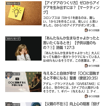
んか、困ったときだけ利用しているようにも
【アイデアのつくり方】ゼロからアイ
3分メッセージ
思え...
デアを生み出すには？【マーケティン
グ】
コロンブスは「0から1を創るのは、難し
い。1から2を作ることは、易しい」と言い
ました。0から1のアイデアがポンポン生ま
れたらビジネスが成功しそうですが、本当に
ゆうき牧師
それは可能なのでしょうか？聖書は少し違う
視点を与えてくれます。「これを見よ。これ
「あんたなんか生まなきゃよかったと
3分メッセージ
は...
言いたくなるとき」【子供は誰のも
の？①】詩篇 127:3
「あんたなんか生まなきゃよかった」大人に
なっても親の一言がトラウマになっている人
は48％もいるそうです。この言葉は、子供
の存在を全否定する言葉だからです。見よ、
ゆうき牧師
子どもたちは主の賜物、胎の実は報酬。聖書
（詩篇 127:3）主の賜物とは、神様か...
与えること自体が幸せ「〇〇に固執す
3分メッセージ
ると不幸になる」聖書（使徒20:35）
アダム・グランドさんの『GIVE&TAKE』に
よると、世の中には、3タイプの人間がいる
そうです。1. ギバー（与える人）2. テイカ
ー（受け取る人/奪う人）3. マッチャー（バ
ゆうき牧師
ランスをとる人）この本の結論は、長期的に
は、ギバー「与える人」こ...
【父親の不在⑤】向上心の阻害「投げ
3分メッセージ