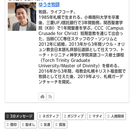
ゆうき牧師
牧師。ライフコーチ。
1985年札幌で生まれる。小樽商科大学を卒業
後、三菱UFJ信託銀行で3年間勤務。関西聖書学
院（KBI）で1年間聖書を学ぶ。CCC（Campus
Crusade for Christ）短期宣教を通じて出会っ
た、当時CCC専任スタッフのク・ソンリムと
2012年に結婚。2013年から3年間ソウル・オリ
ュン教会日本語礼拝部伝道師として仕えつつ、ト
ーチ・トリニティ神学大学院英語コース修士課程
（Torch Trinity Graduate
University/Master of Divinity）を修める。
2016年から3年間、母教会札幌キリスト福音館で
牧師として仕えた後、2019年より、札幌ガーデ
ンチャーチを開拓。
3分メッセージ
ネガティブ
ポジティブ
マタイ
人間関係
信仰
励まし
友達
孤独