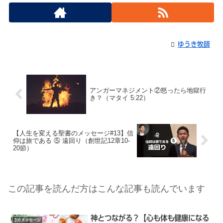
ゆうき牧師
アンガーマネジメント②怒ったら地獄行
き？（マタイ 5:22）
【人生を変える聖書のメッセージ#13】信
仰は旅である ⑤ 遠回り（創世記12章10-
20節）
この記事を読んだ方はこんな記事も読んでいます
神とつながる？【心も体も健康になる
3分メッセージ