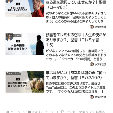
なる道を選択していませんか？」聖書
（ローマ8:1）
次のようなことに思いあたる節はありません
か？他人の期待に「過剰に応えようとしてし
まう」ところがある自分と仲よくしてくれる
人に「どこか申し訳ない」気持ちを感じてい
ゆうき牧師
る過去に自分がしたことに対して、「後悔し
ていること」がある仕事や恋愛を頑張って
預言者エレミヤの召命「人生の使命が
3分メッセージ
い...
ありますか？」聖書（エレミヤ書
1:5）
ビジネスマンであれば誰しも一度は聞いたこ
とのあるマネジメントの父とも呼ばれるドラ
ッカー。「ドラッカー5つの質問」と言う本
の中で、彼が一番最初にした質問は、「われ
ゆうき牧師
われの使命は何か」と言うことです。例え
ば、ユニクロの使命は です。今までにない
羊は耳がいい「あなたは誰の声に従っ
3分メッセージ
新...
ていますか？」聖書（ヨハネ10:3）
世の中には様々な声があります。最近は
YouTubeには、このようなタイトルが満載
です。「すぐやる人は成功者になれる」「絶
対に成功できない凡人の特徴と成功者の鉄
ゆうき牧師
則」「次の時代の成功者になるには」実はこ
れ、全て中田敦彦さんのYouTubeのタイ...
ホーム
3分メッセージ
アンガーマネジメント③怒