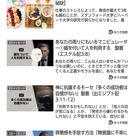
秘訣】
仕事のストレスによって、寿命が最大で3年
も縮むことが、スタンフォード大学とハーバ
ード大学の研究で明らかになりました。喜ん
でいる心は健康を良くし、打ちひしがれた霊
は骨を枯らす。聖書（箴言17:22）喜ばしい
ゆうき牧師
ことがあれば、心は軽くなります。しか...
あなたの周りにもいるマニピュレータ
3分メッセージ
ー①嘘を付いて人を利用する 聖書
（エステル記3:8）
あなたの周りに、こんな人はいませんか？い
つもは親しいのに、ときどきグサッと傷つけ
てくる人正義やモラルを盾に、あなたを悪者
扱いしてくる人出世や評価のために、ひそか
ゆうき牧師
に仲間を蹴落としている人これらの人たち
は、ひょっとすると、善人を装ってあなたを
神に抗議するモーセ「多くの成功者は
3分メッセージ
陥...
自信がない」聖書（出エジプト記
3:11-12）
「失敗するかもしれない」とか、「他人の目
が気になる」とか、「男性から嫌われるかも
しれない」と不安を抱えている、自分に自信
がない人っていますよね？イングランド・プ
ゆうき牧師
レミアリーグのサッカー選手や、大企業のコ
ーチングを請け負い、著書『どんなときも
罪悪感を手放す方法「無意識に不幸に
3分メッセージ
絶...