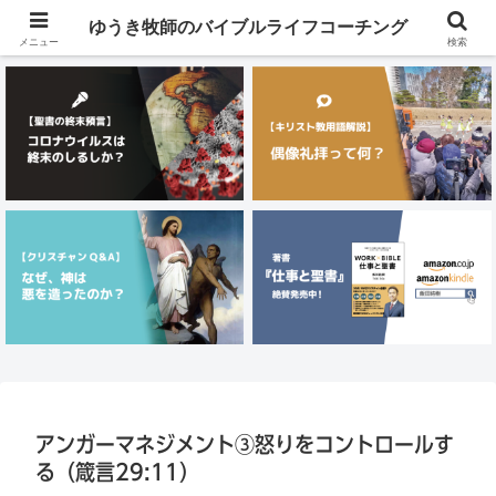
メニュー
ゆうき牧師のバイブルライフコーチング
メニュー
検索
アンガーマネジメント③怒りをコントロールす
る（箴言29:11）