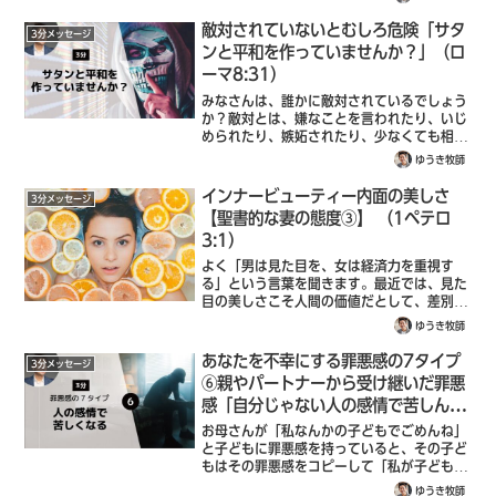
書き記しました。しかし、彼の誕生の背景に
は、両親の大きな信仰の決断があったので...
敵対されていないとむしろ危険「サタ
3分メッセージ
ンと平和を作っていませんか？」（ロ
ーマ8:31）
みなさんは、誰かに敵対されているでしょう
か？敵対とは、嫌なことを言われたり、いじ
められたり、嫉妬されたり、少なくても相手
が自分を好きだとは言えない状態のことで
ゆうき牧師
す。実は、敵対されている状態というのは、
相手は、少なくともあなたの実力などを認め
インナービューティー内面の美しさ
3分メッセージ
て...
【聖書的な妻の態度③】 （1ペテロ
3:1）
よく「男は見た目を、女は経済力を重視す
る」という言葉を聞きます。最近では、見た
目の美しさこそ人間の価値だとして、差別す
る外見至上主義が当たり前になっています
ゆうき牧師
が、3 あなたがたの飾りは、髪を編んだり金
の飾りを付けたり、服を着飾ったりする外面
あなたを不幸にする罪悪感の7タイプ
3分メッセージ
的...
⑥親やパートナーから受け継いだ罪悪
感「自分じゃない人の感情で苦しんで
いませんか？」聖書（ルカ9:23 ）
お母さんが「私なんかの子どもでごめんね」
と子どもに罪悪感を持っていると、その子ど
もはその罪悪感をコピーして「私が子どもで
ごめんね」という感情を持つようになる。パ
ゆうき牧師