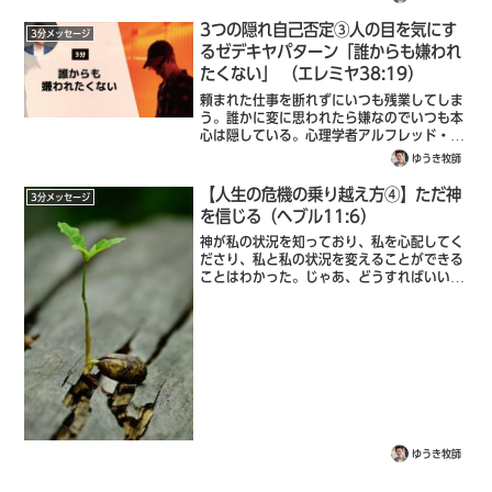
ートナーがいつもハードワークによる罪悪感
で苦しんでいる。そのパートナーを助ける
3つの隠れ自己否定③人の目を気にす
3分メッセージ
た...
るゼデキヤパターン「誰からも嫌われ
たくない」 （エレミヤ38:19）
頼まれた仕事を断れずにいつも残業してしま
う。誰かに変に思われたら嫌なのでいつも本
心は隠している。心理学者アルフレッド・ア
ドラーの思想を、物語にしてまとめた嫌われ
ゆうき牧師
る勇気というベストセラー本も、「誰からも
嫌われたくないという人は、他人の期待を
【人生の危機の乗り越え方④】ただ神
3分メッセージ
満...
を信じる（ヘブル11:6）
神が私の状況を知っており、私を心配してく
ださり、私と私の状況を変えることができる
ことはわかった。じゃあ、どうすればいいの
か？信仰がなければ、神に喜ばれることはで
きません。神に近づく者は、神がおられるこ
とと、神がご自分を求める者には報いてく
だ...
ゆうき牧師