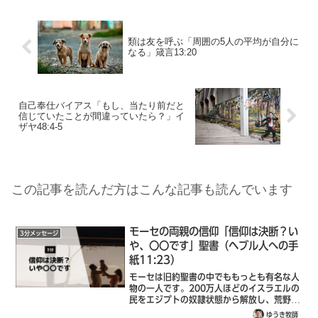
類は友を呼ぶ「周囲の5人の平均が自分に
なる」箴言13:20
自己奉仕バイアス「もし、当たり前だと
信じていたことが間違っていたら？」イ
ザヤ48:4-5
この記事を読んだ方はこんな記事も読んでいます
モーセの両親の信仰「信仰は決断？い
3分メッセージ
や、〇〇です」聖書（ヘブル人への手
紙11:23）
モーセは旧約聖書の中でももっとも有名な人
物の一人です。200万人ほどのイスラエルの
民をエジプトの奴隷状態から解放し、荒野で
十戒を授かり、旧約聖書の最初の5つの書を
ゆうき牧師