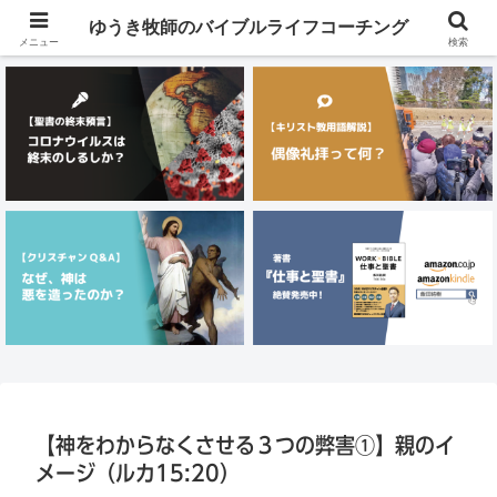
メニュー
ゆうき牧師のバイブルライフコーチング
メニュー
検索
【神をわからなくさせる３つの弊害①】親のイ
メージ（ルカ15:20）