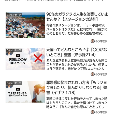
90%のガラクタで人生を浪費していま
3分メッセージ
せんか？【スタージョンの法則】
有名作家スタージョンは、「ＳＦ小説の90
パーセントはクズだ」と批判され、「確かに
そのとおりだ。だがあらゆる出版物の90パ
ーセントはクズだ。ジャンルなんて関係な
い」と答えました。「世の中の90%のものは
ゆうき牧師
ガラクタ」これは、スタージョンの法則と
天国ってどんなところ？②「〇〇がな
言...
3分メッセージ
いところ」聖書（黙示録21:4）
どんな成功者も大富豪も能力がある人も勝つ
ことができないものがあるとしたら、何でし
ょう？死です。未だかつて死ななかった人は
この世にはいませんでした。2019年の1年
ゆうき牧師
間に亡くなった日本人は約138万人であり、
世界では毎年約5500万人が亡くなっ...
罪悪感に悩まされない方法「もうクヨ
3分メッセージ
クヨしたり、悩んだりしなくなる」聖
書（イザヤ 1:18）
実際に法律に反した行動をとってしまった時
はもちろんのこと、誰かを傷つけてしまった
時などに「なんで自分は悪いことをしてしま
ったんだ...」と自分自身を責めたり後悔して
ゆうき牧師