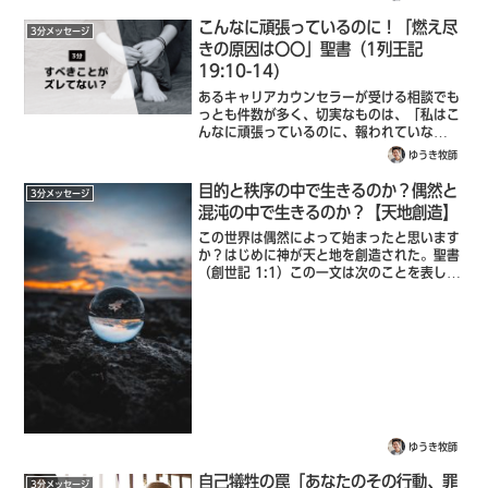
いるときにおきる感情を「罪悪感」と言いま
す。心理カウンセラーの根本 裕幸（ね...
こんなに頑張っているのに！「燃え尽
3分メッセージ
きの原因は〇〇」聖書（1列王記
19:10-14)
あるキャリアカウンセラーが受ける相談でも
っとも件数が多く、切実なものは、「私はこ
んなに頑張っているのに、報われていな
い！」という訴えだそうです。誰でも、100
ゆうき牧師
の努力をしたら、それに見合った100のリタ
ーンがあると期待します。でも、結果が
目的と秩序の中で生きるのか？偶然と
3分メッセージ
30...
混沌の中で生きるのか？【天地創造】
この世界は偶然によって始まったと思います
か？はじめに神が天と地を創造された。聖書
（創世記 1:1）この一文は次のことを表して
います。神様が、時間（はじめに）と空間
（天）と物質（地）という３つの物を同時
に、しかも、互いに関連しあうものとして
お...
ゆうき牧師
自己犠牲の罠「あなたのその行動、罪
3分メッセージ