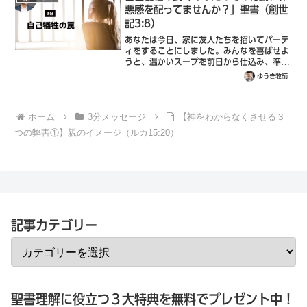
悪感を配ってませんか？」聖書（創世
記3:8）
あなたは今日、家に友人たちを招いてパーテ
ィをすることにしました。みんなを喜ばせよ
うと、温かいスープを前日から仕込み、準備
します。みんなが集まってきておしゃべりを
ゆうき牧師
している間も、出来立てのアツアツを食べて
欲しいので、スープの仕上げを怠りませ
ん。...
ホーム
3分メッセージ
【神をわからなくさせる３
つの弊害①】親のイメージ（ルカ15:20）
記事カテゴリー
聖書理解に役立つ３大特典を無料でプレゼント中！