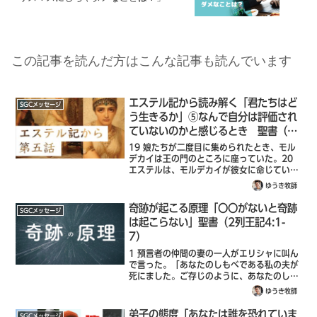
この記事を読んだ方はこんな記事も読んでいます
エステル記から読み解く「君たちはど
SGCメッセージ
う生きるか」⑤なんで自分は評価され
ていないのかと感じるとき 聖書（エ
ステル記 2:19-3:1）
19 娘たちが二度目に集められたとき、モル
デカイは王の門のところに座っていた。20
エステルは、モルデカイが彼女に命じていた
ように、自分の生まれも自分の民族も明かし
ゆうき牧師
ていなかった。エステルはモルデカイに養育
されていたときと同じように、彼の命令...
奇跡が起こる原理「〇〇がないと奇跡
SGCメッセージ
は起こらない」聖書（2列王記4:1-
7）
1 預言者の仲間の妻の一人がエリシャに叫ん
で言った。「あなたのしもべである私の夫が
死にました。ご存じのように、あなたのしも
べは主を恐れていました。ところが、債権者
ゆうき牧師
が来て、私の二人の子どもを自分の奴隷にし
ようとしています。」2 エリシャは彼女...
弟子の態度「あなたは誰を恐れていま
SGCメッセージ