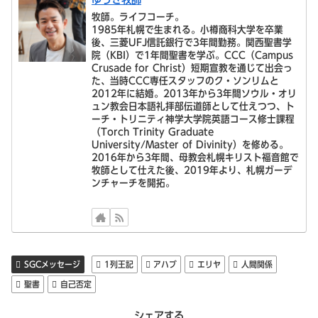
牧師。ライフコーチ。
1985年札幌で生まれる。小樽商科大学を卒業
後、三菱UFJ信託銀行で3年間勤務。関西聖書学
院（KBI）で1年間聖書を学ぶ。CCC（Campus
Crusade for Christ）短期宣教を通じて出会っ
た、当時CCC専任スタッフのク・ソンリムと
2012年に結婚。2013年から3年間ソウル・オリ
ュン教会日本語礼拝部伝道師として仕えつつ、ト
ーチ・トリニティ神学大学院英語コース修士課程
（Torch Trinity Graduate
University/Master of Divinity）を修める。
2016年から3年間、母教会札幌キリスト福音館で
牧師として仕えた後、2019年より、札幌ガーデ
ンチャーチを開拓。
SGCメッセージ
1列王記
アハブ
エリヤ
人間関係
聖書
自己否定
シェアする