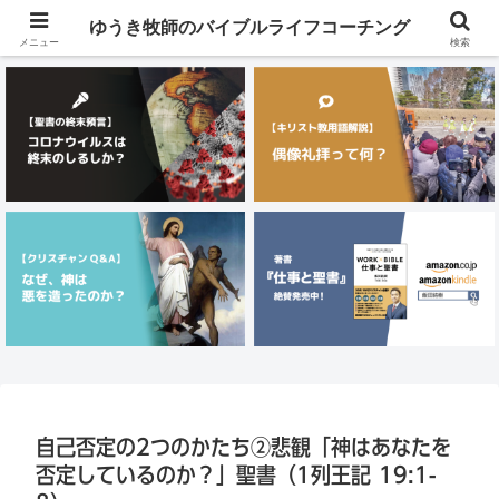
メニュー
ゆうき牧師のバイブルライフコーチング
メニュー
検索
自己否定の2つのかたち②悲観「神はあなたを
否定しているのか？」聖書（1列王記 19:1-