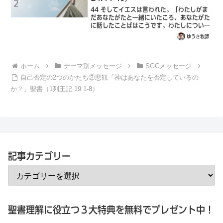
44 そしてイエスは言われた。「わたしがま
だあなたがたと一緒にいたころ、あなたがた
に話したことばはこうです。わたしについ
て、モーセの律法と預言者たちの書と詩篇に
ゆうき牧師
書いてあることは、すべて成就しなければな
りません。」45 それからイエスは、聖書...
ホーム
テーマ別メッセージ
SGCメッセージ
自己否定の2つのかたち②悲観「神はあなたを否定しているの
か？」聖書（1列王記 19:1-8）
記事カテゴリー
聖書理解に役立つ３大特典を無料でプレゼント中！