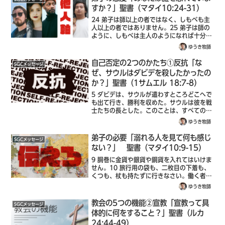
すか？」聖書（マタイ10:24-31）
24 弟子は師以上の者ではなく、しもべも主
人以上の者ではありません。25 弟子は師の
ように、しもべは主人のようになれば十分で
す。家の主人がベルゼブルと呼ばれるくらい
ゆうき牧師
なら、ましてその家の者たちは、どれほどひ
どい呼び方をされるでしょうか。26 ...
自己否定の2つのかたち①反抗「な
SGCメッセージ
ぜ、サウルはダビデを殺したかったの
か？」聖書（1サムエル 18:7-8）
5 ダビデは、サウルが遣わすところどこへで
も出て行き、勝利を収めた。サウルは彼を戦
士たちの長とした。このことは、すべての兵
たちにも、サウルの家来たちにも喜ばれた。
ゆうき牧師
6 皆が戻り、ダビデがあのペリシテ人を討ち
取って帰って来たとき、女たちは、イス...
弟子の必要「溺れる人を見て何も感じ
SGCメッセージ
ない？」 聖書（マタイ10:9-15）
9 胴巻に金貨や銀貨や銅貨を入れてはいけま
せん。10 旅行用の袋も、二枚目の下着も、
くつも、杖も持たずに行きなさい。働く者が
食べ物を与えられるのは当然だからです。
ゆうき牧師
11 どんな町や村に入っても、そこでだれが
適当な人かを調べて、そこを立ち去るま...
教会の5つの機能②宣教「宣教って具
SGCメッセージ
体的に何をすること？」聖書（ルカ
24:44-49）