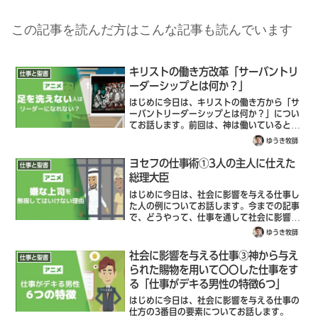
この記事を読んだ方はこんな記事も読んでいます
キリストの働き方改革「サーバントリ
仕事と聖書
ーダーシップとは何か？」
はじめに今日は、キリストの働き方から「サ
ーバントリーダーシップとは何か？」につい
てお話します。前回は、神は働いているとい
うことを学びました。次に大切なのは、神が
ゆうき牧師
「どのように働いているのか？」ということ
です。例えば、考えてみてください。神が
ヨセフの仕事術①3人の主人に仕えた
仕事と聖書
目...
総理大臣
はじめに今日は、社会に影響を与える仕事し
た人の例についてお話します。今までの記事
で、どうやって、仕事を通して社会に影響を
与えるのか？聖書から3つのことを説明して
ゆうき牧師
きました。神に仕えるように、誠実な仕事を
すること。神のみことばを土台にして、信
社会に影響を与える仕事③神から与え
仕事と聖書
仰...
られた賜物を用いて〇〇した仕事をす
る「仕事がデキる男性の特徴6つ」
はじめに今日は、社会に影響を与える仕事の
仕方の3番目の要素についてお話します。