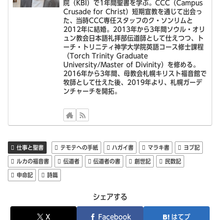
院（KBI）で1年間聖書を学ぶ。CCC（Campus
Crusade for Christ）短期宣教を通じて出会っ
た、当時CCC専任スタッフのク・ソンリムと
2012年に結婚。2013年から3年間ソウル・オリ
ュン教会日本語礼拝部伝道師として仕えつつ、ト
ーチ・トリニティ神学大学院英語コース修士課程
（Torch Trinity Graduate
University/Master of Divinity）を修める。
2016年から3年間、母教会札幌キリスト福音館で
牧師として仕えた後、2019年より、札幌ガーデ
ンチャーチを開拓。
仕事と聖書
テモテへの手紙
ハガイ書
マラキ書
ヨブ記
ルカの福音書
伝道者
伝道者の書
創世記
民数記
申命記
詩篇
シェアする
X
Facebook
はてブ