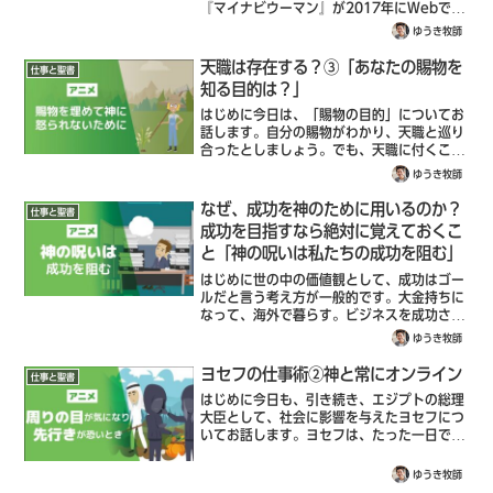
『マイナビウーマン』が2017年にWebで行
ったアンケート調査によると、「仕事がデキ
ゆうき牧師
る男性」の特徴6つは以下のようなものだっ
たそうです。仕事が早いフォロー上手言い...
天職は存在する？③「あなたの賜物を
仕事と聖書
知る目的は？」
はじめに今日は、「賜物の目的」についてお
話します。自分の賜物がわかり、天職と巡り
合ったとしましょう。でも、天職に付くこと
がゴールではないですよね？天職について、
ゆうき牧師
何をするのかが大事であり、もっというなら
ば、なんのためにその仕事をしているのか
なぜ、成功を神のために用いるのか？
仕事と聖書
が...
成功を目指すなら絶対に覚えておくこ
と「神の呪いは私たちの成功を阻む」
はじめに世の中の価値観として、成功はゴー
ルだと言う考え方が一般的です。大金持ちに
なって、海外で暮らす。ビジネスを成功させ
て、有名になる。自分のなりたいことを実現
ゆうき牧師
させる。これらのことを果たした時、その人
は成功したと感じるのです。しかし、その
ヨセフの仕事術②神と常にオンライン
仕事と聖書
先...
はじめに今日も、引き続き、エジプトの総理
大臣として、社会に影響を与えたヨセフにつ
いてお話します。ヨセフは、たった一日でエ
ジプトの総理大臣になり、エジプトで神とし
て崇めれていたファラオからこのように言わ
ゆうき牧師
れました。ファラオはヨセフに言った。