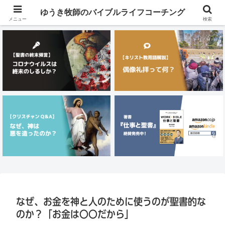
メニュー
ゆうき牧師のバイブルライフコーチング
メニュー
検索
なぜ、お金を神と人のために使うのが聖書的な
のか？「お金は〇〇だから」