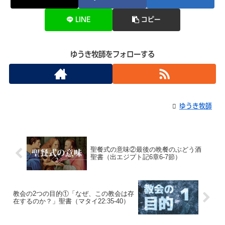
LINE
コピー
ゆうき牧師をフォローする
ゆうき牧師
聖餐式の意味②最後の晩餐のぶどう酒
聖書（出エジプト記6章6-7節）
教会の2つの目的①「なぜ、この教会は存
在するのか？」聖書（マタイ22:35-40）