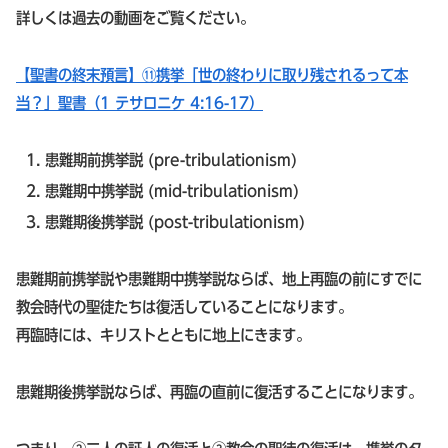
詳しくは過去の動画をご覧ください。
【聖書の終末預言】⑪携挙「世の終わりに取り残されるって本
当？」聖書（1 テサロニケ 4:16-17）
患難期前携挙説 (pre-tribulationism)
患難期中携挙説 (mid-tribulationism)
患難期後携挙説 (post-tribulationism)
患難期前携挙説や患難期中携挙説ならば、地上再臨の前にすでに
教会時代の聖徒たちは復活していることになります。
再臨時には、キリストとともに地上にきます。
患難期後携挙説ならば、再臨の直前に復活することになります。