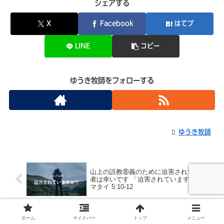
シェアする
X
Facebook
はてブ
LINE
コピー
ゆうき牧師をフォローする
ゆうき牧師
山上の説教⑧義のために迫害されている
者は幸いです 「迫害されていますか？」
マタイ 5:10-12
ホーム
サイドバー
トップ
メニュー
山上の説教⑨「影響力 前半」地の塩と世