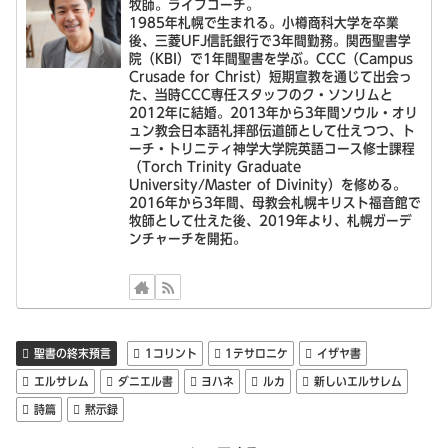
牧師。ライフコーチ。
1985年札幌で生まれる。小樽商科大学を卒業
後、三菱UFJ信託銀行で3年間勤務。関西聖書学
院（KBI）で1年間聖書を学ぶ。CCC（Campus
Crusade for Christ）短期宣教を通じて出会っ
た、当時CCC専任スタッフのク・ソンリムと
2012年に結婚。2013年から3年間ソウル・オリ
ュン教会日本語礼拝部伝道師として仕えつつ、ト
ーチ・トリニティ神学大学院英語コース修士課程
（Torch Trinity Graduate
University/Master of Divinity）を修める。
2016年から3年間、母教会札幌キリスト福音館で
牧師として仕えた後、2019年より、札幌ガーデ
ンチャーチを開拓。
聖書の終末預言
1コリント
1テサロニケ
イザヤ書
エルサレム
ダニエル書
ヨハネ
ルカ
新しいエルサレム
詩篇
黙示録