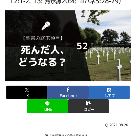
12:1-2, 13; 黙示録20:4; ヨハネ5:28-29）
X
Facebook
はてブ
LINE
コピー
2021.08.26
この記事は
約9分
で読めます。