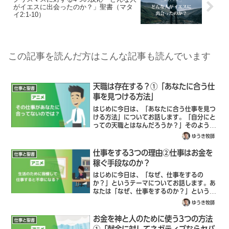
がイエスに出会ったのか？」聖書（マタ
イ2:1-10）
この記事を読んだ方はこんな記事も読んでいます
天職は存在する？①「あなたに合う仕
仕事と聖書
事を見つける方法」
はじめに今日は、「あなたに合う仕事を見つ
ける方法」についてお話します。「自分にと
っての天職とはなんだろうか？」そのように
思い悩む大学生・社会人は少なくありませ
ゆうき牧師
ん。そもそも天職とはなんでしょうか？それ
は、やりがいを感じ、意欲的に取り組め、た
仕事をする3つの理由②仕事はお金を
仕事と聖書
と...
稼ぐ手段なのか？
はじめに今日は、「なぜ、仕事をするの
か？」というテーマについてお話します。あ
なたは「なぜ、仕事をするのか？」という質
問に答えられますか？「あなたは、なぜ、
ゆうき牧師
今、働いているのでしょうか？」平成
29（2017）年度に内閣府が行った「子供・
お金を神と人のために使う3つの方法
仕事と聖書
若者の意...