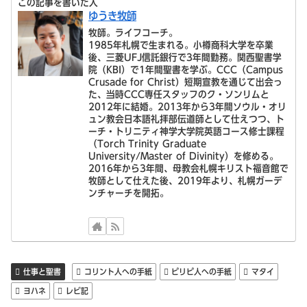
この記事を書いた人
ゆうき牧師
牧師。ライフコーチ。
1985年札幌で生まれる。小樽商科大学を卒業
後、三菱UFJ信託銀行で3年間勤務。関西聖書学
院（KBI）で1年間聖書を学ぶ。CCC（Campus
Crusade for Christ）短期宣教を通じて出会っ
た、当時CCC専任スタッフのク・ソンリムと
2012年に結婚。2013年から3年間ソウル・オリ
ュン教会日本語礼拝部伝道師として仕えつつ、ト
ーチ・トリニティ神学大学院英語コース修士課程
（Torch Trinity Graduate
University/Master of Divinity）を修める。
2016年から3年間、母教会札幌キリスト福音館で
牧師として仕えた後、2019年より、札幌ガーデ
ンチャーチを開拓。
仕事と聖書
コリント人への手紙
ピリピ人への手紙
マタイ
ヨハネ
レビ記