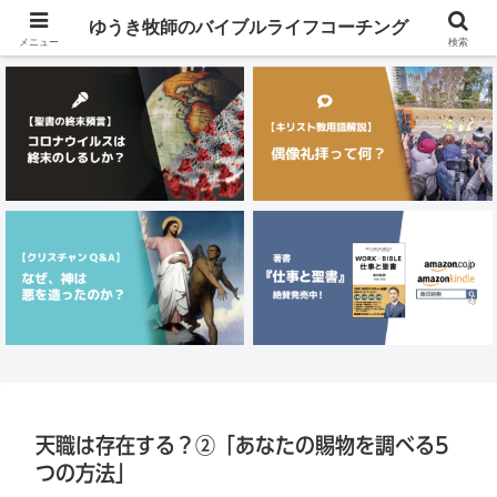
メニュー
ゆうき牧師のバイブルライフコーチング
メニュー
検索
天職は存在する？②「あなたの賜物を調べる5
つの方法」