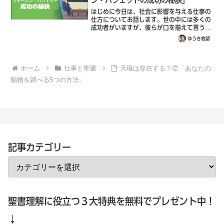
はじめに今日は、社会に影響を与える仕事の
仕方についてお話します。世の中には多くの
成功者がいますが、彼らが口を揃えて言うこ
とがあります。それは、仕事で成功するため
ゆうき牧師
には「誠実さを磨く必要がある」と言うこと
です。世界一の投資家であり「オマハの賢
人...
ホーム
仕事と聖書
天職は存在する？②「あなたの
賜物を調べる5つの方法」
記事カテゴリー
聖書理解に役立つ３大特典を無料でプレゼント中！
↓