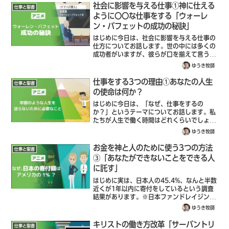
社会に影響を与える仕事①神に仕える
仕事と聖書
ように〇〇な仕事をする「ウォーレ
ン・バフェットの成功の秘訣」
はじめに今日は、社会に影響を与える仕事の
仕方についてお話します。世の中には多くの
成功者がいますが、彼らが口を揃えて言うこ
とがあります。それは、仕事で成功するため
ゆうき牧師
には「誠実さを磨く必要がある」と言うこと
です。世界一の投資家であり「オマハの賢
仕事をする3つの理由①あなたの人生
仕事と聖書
人...
の使命は何か？
はじめに今日は、「なぜ、仕事をするの
か？」というテーマについてお話します。私
たちが人生で働く時間はどれくらいでしょう
か？人によって労働時間や通勤時間が違いま
ゆうき牧師
すが、おおよその平均値があります。大体、
大学卒業後22歳で入社し、60歳の定年まで
お金を神と人のために使う3つの方法
仕事と聖書
働...
③「あなたができないことをできる人
に託す」
はじめに実は、日本人の45.4%、なんと半数
近くが1年以内に寄付をしているという調査
結果があります。※日本ファンドレイジング
協会「寄付白書2017」より皆さんは今まで
ゆうき牧師
寄付をしたことがありますか？でも、この寄
付とは一体なんなのでしょうか？寄付...
キリストの働き方改革「サーバントリ
仕事と聖書