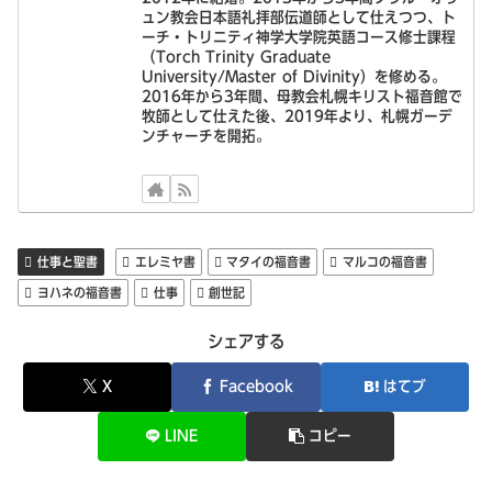
ュン教会日本語礼拝部伝道師として仕えつつ、ト
ーチ・トリニティ神学大学院英語コース修士課程
（Torch Trinity Graduate
University/Master of Divinity）を修める。
2016年から3年間、母教会札幌キリスト福音館で
牧師として仕えた後、2019年より、札幌ガーデ
ンチャーチを開拓。
仕事と聖書
エレミヤ書
マタイの福音書
マルコの福音書
ヨハネの福音書
仕事
創世記
シェアする
X
Facebook
はてブ
LINE
コピー