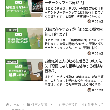
ーダーシップとは何か？」
はじめに今日は、キリストの働き方から「サ
ーバントリーダーシップとは何か？」につい
てお話します。前回は、神は働いているとい
うことを学びました。次に大切なのは、神が
ゆうき牧師
「どのように働いているのか？」ということ
です。例えば、考えてみてください。神が
天職は存在する？③「あなたの賜物を
仕事と聖書
目...
知る目的は？」
はじめに今日は、「賜物の目的」についてお
話します。自分の賜物がわかり、天職と巡り
合ったとしましょう。でも、天職に付くこと
がゴールではないですよね？天職について、
ゆうき牧師
何をするのかが大事であり、もっというなら
ば、なんのためにその仕事をしているのか
お金を神と人のために使う3つの方法
仕事と聖書
が...
②「高慢になり相手も依存する危険な
行為？」
はじめにタダより高いものはない。だから簡
単に人から施しを受けるべきではない。この
言葉は、ビジネスの世界ではよく聞く話で
す。なぜ、施しを受けるのが危ないのかとい
ゆうき牧師
うと、人は無意識に「ギブアンドテイク」の
考えが染み付いているので、何かをされたら
お...
ホーム
仕事と聖書
仕事の重要性「神も仕事をして